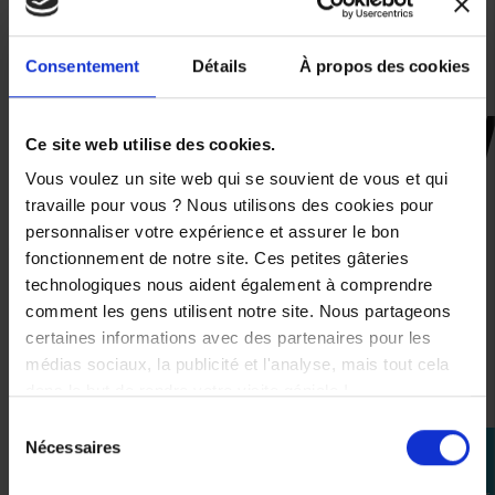
Slider ventilé sur les doigt
Screen touch système
Modèle CE Niveau 1
Consentement
Détails
À propos des cookies
Ce site web utilise des cookies.
CES PRODUITS SONT
Vous voulez un site web qui se souvient de vous et qui
SUSCEPTIBLES DE VOUS
travaille pour vous ? Nous utilisons des cookies pour
INTÉRESSER
personnaliser votre expérience et assurer le bon
fonctionnement de notre site. Ces petites gâteries
-50%
technologiques nous aident également à comprendre
comment les gens utilisent notre site. Nous partageons
certaines informations avec des partenaires pour les
médias sociaux, la publicité et l'analyse, mais tout cela
dans le but de rendre votre visite géniale !
Sélection
Nécessaires
perm_identity
du
consentement
Se