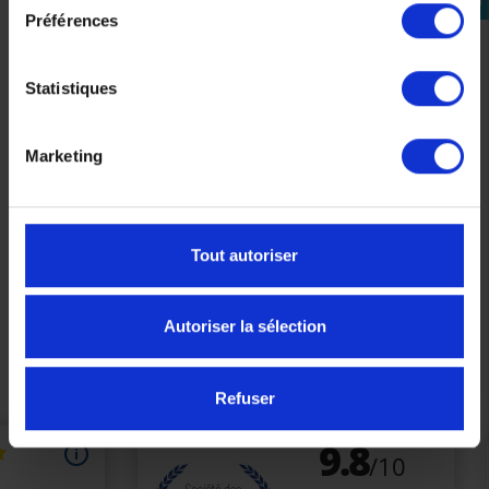
connecter
Préférences
Statistiques
Marketing
Gants Ixon Pro Globe Lady Noir Blanc Or
27,50 €
54,99 €
-50%
Tout autoriser
S
L
XL
Autoriser la sélection
Précédent
Suivant
Refuser