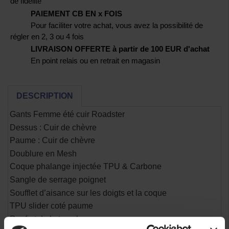
de fidélité
PAIEMENT CB EN x FOIS
Pour faciliter votre achat, vous avez la possibilité de
régler en 2, 3 ou 4 fois
LIVRAISON OFFERTE à partir de 100 EUR d'achat
En point relais ou en retrait en magasin
DESCRIPTION
Gants Femme été cuir Roadster
Dessus : Cuir de chèvre
Paume : Cuir de chèvre
Doublure en Mesh
Coque phalange injectée TPU & Carbone
Sangle de serrage poignet
Soufflet d’aisance sur les doigts et la coque
TPU slider coté paume
Renfort de la tranche