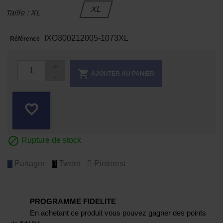
XL
Taille : XL
IXO300212005-1073XL
Référence

AJOUTER AU PANIER
favorite_border

Rupture de stock
Partager
Tweet
Pinterest
PROGRAMME FIDELITE
En achetant ce produit vous pouvez gagner des points