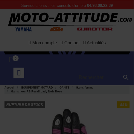
Service clients : les conseils d'un pro
04.93.09.22.39
Mon compte
Contact
Actualités
0

Accueil
EQUIPEMENT MOTARD
GANTS
Gants femme
Gants Ixon RS Recall Lady Noir Rose
RUPTURE DE STOCK
-55%