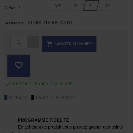
XS
S
L
XL
Taille : L
IXO300212005-1001L
Référence

AJOUTER AU PANIER
favorite_border

En stock - Expédié sous 24h
Partager
Tweet
Pinterest
PROGRAMME FIDELITE
En achetant ce produit vous pouvez gagner des points