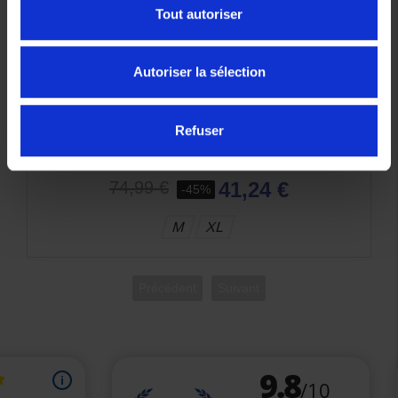
Tout autoriser
Autoriser la sélection
Refuser
Gants Ixon RS Rise Air Lady Noir Or
41,24 €
74,99 €
-45%
M
XL
Précédent
Suivant