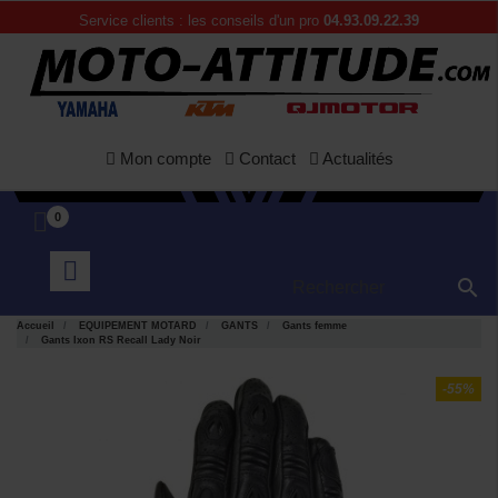
Service clients : les conseils d'un pro
04.93.09.22.39
Mon compte
Contact
Actualités
0

Accueil
EQUIPEMENT MOTARD
GANTS
Gants femme
Gants Ixon RS Recall Lady Noir
-55%