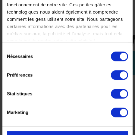
45,00 €
fonctionnement de notre site. Ces petites gâteries
technologiques nous aident également à comprendre
XL
comment les gens utilisent notre site. Nous partageons
certaines informations avec des partenaires pour les
médias sociaux, la publicité et l'analyse, mais tout cela
dans le but de rendre votre visite géniale !
CES PRODUITS SONT
Sélection
SUSCEPTIBLES DE VOUS
Nécessaires
perm_identity
du
INTÉRESSER
consentement
Se
connecter
Préférences
RUPTURE DE STOCK
-45%
Statistiques
Marketing