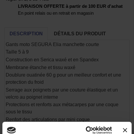
LIVRAISON OFFERTE à partir de 100 EUR d'achat
En point relais ou en retrait en magasin
DESCRIPTION
DÉTAILS DU PRODUIT
Gants moto SEGURA Elia manchette courte
Taille 5 à 9
Construction en Serica waxé et en Spandex
Membrane étanche et tissu waxé
Doublure ouatinée 60 g pour un meilleur confort et une
protection du froid
Serrage aux poignets par une couture élastique et un
velcro au poignet interne
Protections et renforts aux métacarpes par une coque
sous le tissu
Renfort des articulations par mini coque
Renfort bas de paume en cuir matelassé