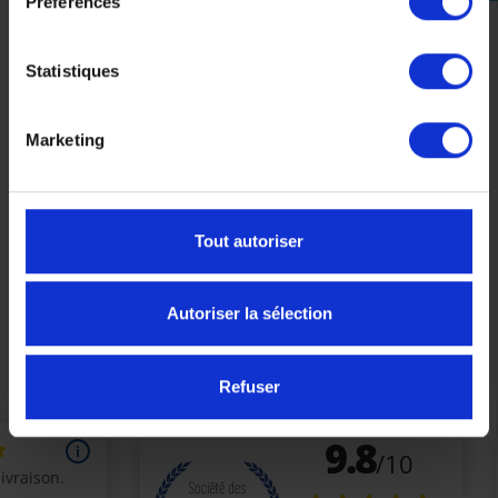
Préférences
Statistiques
Gants Segura Lady Horson Rouge Cuir Femme
Marketing
69,99 €
-26%
51,79 €
Tout autoriser
XL
Autoriser la sélection
Précédent
Suivant
Refuser