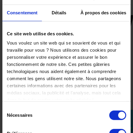
Homologué CE comme EPI
Consentement
Détails
À propos des cookies
CES PRODUITS SONT
SUSCEPTIBLES DE VOUS
Ce site web utilise des cookies.
INTÉRESSER
Vous voulez un site web qui se souvient de vous et qui
travaille pour vous ? Nous utilisons des cookies pour
personnaliser votre expérience et assurer le bon
-26%
fonctionnement de notre site. Ces petites gâteries
technologiques nous aident également à comprendre
comment les gens utilisent notre site. Nous partageons
certaines informations avec des partenaires pour les
médias sociaux, la publicité et l'analyse, mais tout cela
dans le but de rendre votre visite géniale !
Sélection
Nécessaires
perm_identity
du
consentement
Se
connecter