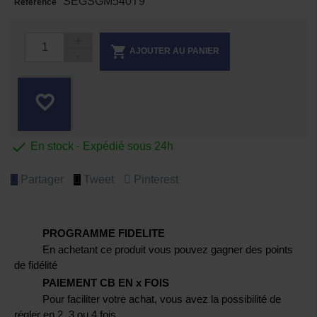
SEGSGM540T9
Référence

AJOUTER AU PANIER
favorite_border

En stock - Expédié sous 24h
Partager
Tweet
Pinterest
PROGRAMME FIDELITE
En achetant ce produit vous pouvez gagner des points
de fidélité
PAIEMENT CB EN x FOIS
Pour faciliter votre achat, vous avez la possibilité de
régler en 2, 3 ou 4 fois