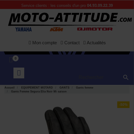
Service clients : les conseils d'un pro
04.93.09.22.39
Mon compte
Contact
Actualités
0

Accueil
EQUIPEMENT MOTARD
GANTS
Gants femme
Gants Femme Segura Elia Noir Mi saison
-50%