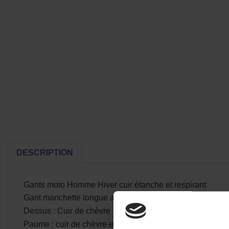
DESCRIPTION
Gants moto Homme Hiver cuir étanche et respirant
Gant manchette longue avec serrage poignet et élastiqu
Dessus : Cuir de chèvre
Paume : cuir de chèvre et chamude imprimé