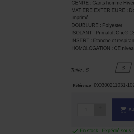
GENRE : Gants homme Hive
MATIERE EXTERIEURE : Dos :
imprimé
DOUBLURE : Polyester
ISOLANT : Primaloft One® 1
INSERT : Étanche et respir
HOMOLOGATION : CE nivea
S
Taille : S
IXO300211031-10
Référence

A

En stock - Expédié sous 