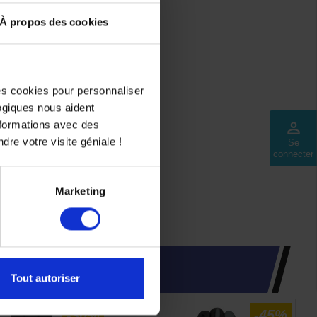
À propos des cookies
des cookies pour personnaliser
logiques nous aident
nformations avec des
perm_identity
dre votre visite géniale !
Se
connecter
Marketing
INTÉRESSER
Tout autoriser
-30%
-45%