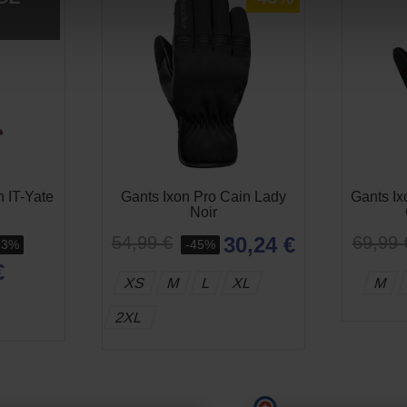
n IT-Yate
Gants Ixon Pro Cain Lady
Gants Ix
Noir
30,24 €
54,99 €
69,99 
,3%
-45%
€
XS
M
L
XL
M
2XL