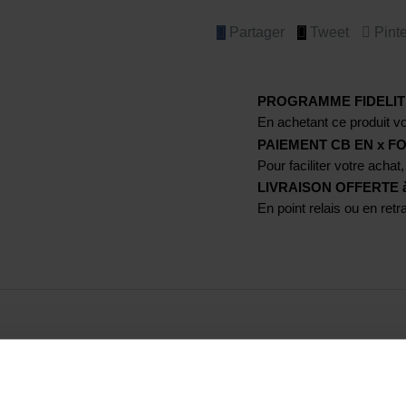
Partager
Tweet
Pinte
PROGRAMME FIDELIT
En achetant ce produit vo
PAIEMENT CB EN x FO
Pour faciliter votre achat,
LIVRAISON OFFERTE à p
En point relais ou en ret
e d'ajustement