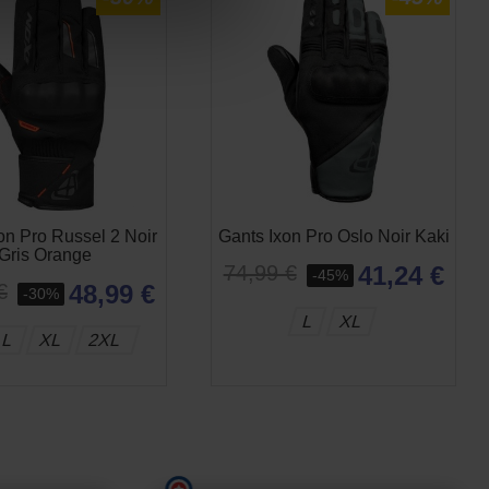
on Pro Russel 2 Noir
Gants Ixon Pro Oslo Noir Kaki
Gris Orange
41,24 €
74,99 €
-45%
48,99 €
€
-30%
L
XL
L
XL
2XL