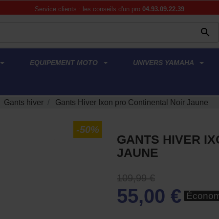
Service clients : les conseils d'un pro
04.93.09.22.39

EQUIPEMENT MOTO
UNIVERS YAMAHA
Gants hiver
Gants Hiver Ixon pro Continental Noir Jaune
-50%
GANTS HIVER IX
JAUNE
109,99 €
55,00 €
Économ