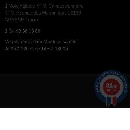
Moto Attitude KTM,
Concessionnaire
KTM, Avenue des Marronniers 06130
GRASSE France
04 93 36 06 88
Magasin ouvert du Mardi au samedi
de 9h à 12h et de 14H à 18h30
9.8
/10
1491 avis
er
.