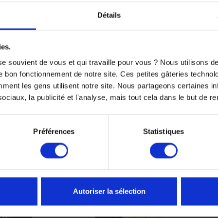
Détails
ies.
stème
e souvient de vous et qui travaille pour vous ? Nous utilisons 
e bon fonctionnement de notre site. Ces petites gâteries techno
nt les gens utilisent notre site. Nous partageons certaines i
ciaux, la publicité et l'analyse, mais tout cela dans le but de ren
Préférences
Statistiques
TS SONT SUSCEPTIBLES DE VOUS 
Autoriser la sélection
DE
-2,3%
-45%