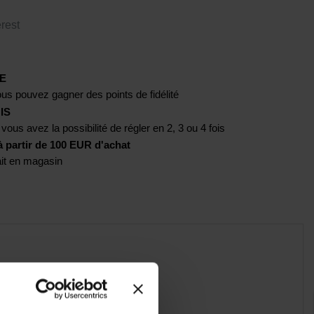
rest
E
us pouvez gagner des points de fidélité
IS
 vous avez la possibilité de régler en 2, 3 ou 4 fois
artir de 100 EUR d'achat
rait en magasin