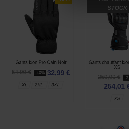
STOCK
Gants Ixon Pro Cain Noir
Gants chauffant Ixo
XS
32,99 €
54,99 €
-40%
259,99 €
-2
XL
2XL
3XL
254,01 
XS