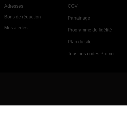
Adresses
CGV
Bons de réduction
Parrainage
Mes alertes
Programme de fidélité
Plan du site
Tous nos codes Promo
Marchand approuvé par la Société des Avis Garantis,
cliquez ici pour vérifi
Site protégé par reCAPTCHA.
Vie privée
-
Termes