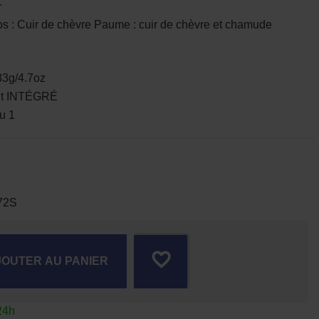
r
 Cuir de chèvre Paume : cuir de chèvre et chamude
33g/4.7oz
ant INTÉGRÉ
u 1
72S
favorite_border
JOUTER AU PANIER
24h