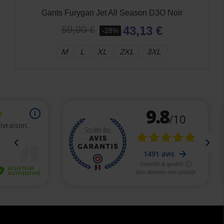
Gants Furygan Jet All Season D3O Noir
43,13 €
59,90 €
-28%
M
L
XL
2XL
3XL