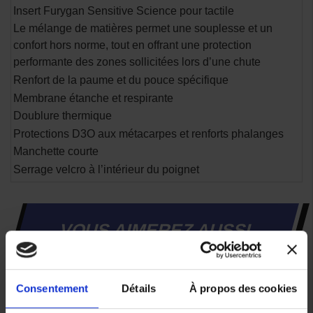
Insert Furygan Sensitive Science pour tactile
Le mélange de matières permet une souplesse et un
confort hors norme, tout en offrant une protection
performante des zones sollicitées lors d’une chute
Renfort de la paume et du pouce spécifique
Membrane étanche et respirante
Doublure thermique
Protections D3O aux métacarpes et renforts phalanges
Manchette courte
Serrage velcro à l’intérieur du poignet
VOUS AIMEREZ AUSSI
-28%
Consentement
Détails
À propos des cookies