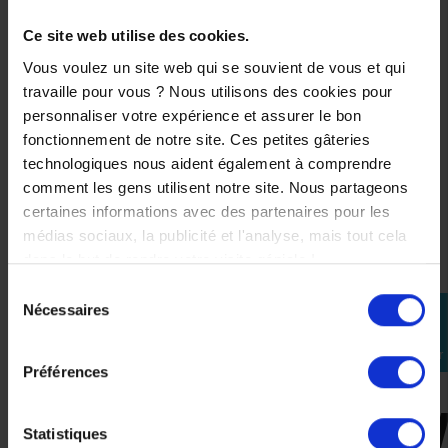
Gants
Furygan
Ce site web utilise des cookies.
Jet All
Season
Vous voulez un site web qui se souvient de vous et qui
D3O
Noir
travaille pour vous ? Nous utilisons des cookies pour
personnaliser votre expérience et assurer le bon
59,90 €
fonctionnement de notre site. Ces petites gâteries
-28%
technologiques nous aident également à comprendre
43,13 €
comment les gens utilisent notre site. Nous partageons
certaines informations avec des partenaires pour les
M
médias sociaux, la publicité et l'analyse, mais tout cela
L
dans le but de rendre votre visite géniale !
Sélection
XL
Nécessaires
perm_identity
du
2XL
consentement
Se
connecter
Préférences
3XL
Statistiques