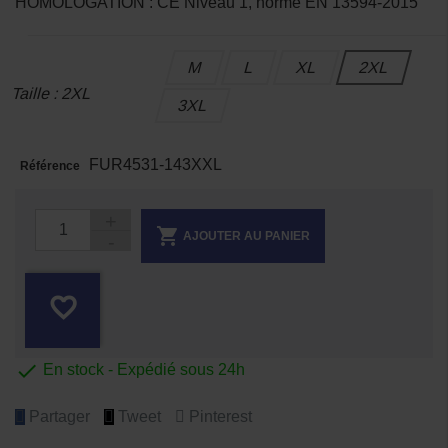
HOMOLOGATION : CE Niveau 1, norme EN 13594-2015
M
L
XL
2XL
Taille : 2XL
3XL
FUR4531-143XXL
Référence

AJOUTER AU PANIER
favorite_border

En stock - Expédié sous 24h
Partager
Tweet
Pinterest