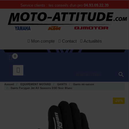
Service clients : les conseils d'un pro
04.93.09.22.39
Mon compte
Contact
Actualités
0

Accueil
EQUIPEMENT MOTARD
GANTS
Gants mi-saison
Gants Furygan Jet All Seasons D3O Noir Blanc
-28%