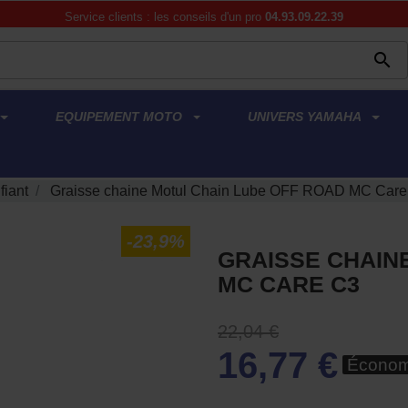
Service clients : les conseils d'un pro
04.93.09.22.39

EQUIPEMENT MOTO
UNIVERS YAMAHA
fiant
Graisse chaine Motul Chain Lube OFF ROAD MC Care
-23,9%
GRAISSE CHAIN
MC CARE C3
22,04 €
16,77 €
Économ