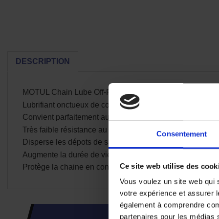
DESCRIPTION
MOTUL Chain Lube Off-Road Lubrifie et protège la chain
Lubrifiant onctueux de couleur jaune spécialement étudié
Convient parfaitement aux chaines avec ou sans joints t
Très faible résistance au roulement pour plus de puissa
Consentement
Disperse les dépots de sable, de boue et de terre pour pl
Augmente la durée de vie de la chaine : résiste à l'eau et 
Ce site web utilise des cook
Protège la chaine en conditions boueuses et humides
Vous voulez un site web qui s
votre expérience et assurer l
également à comprendre comme
partenaires pour les médias so