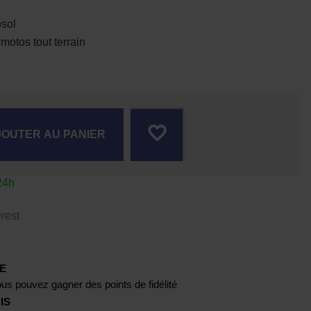
sol
otos tout terrain
favorite_border
JOUTER AU PANIER
24h
rest
E
us pouvez gagner des points de fidélité
IS