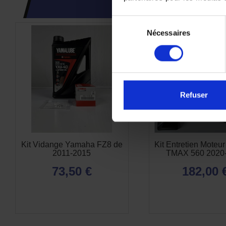
CES PRODUI
Sélection
Nécessaires
du
consentement
Refuser
Kit Vidange Yamaha FZ8 de
Kit Entretien Mote
2011-2015
TMAX 560 2020
73,50 €
182,00 