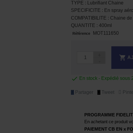
TYPE : Lubrifiant Chaine
SPECIFICITE : En spray aéro
COMPATIBILITE : Chaine de m
QUANTITE : 400ml
MOT111650
Référence

A

En stock - Expédié sous 
Partager
Tweet
Pinte
PROGRAMME FIDELIT
En achetant ce produit vo
PAIEMENT CB EN x FO