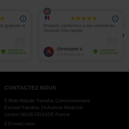
CONTACTEZ NOUS
Moto Attitude Yamaha,
Concessionnaire
Exclusif Yamaha, 14 Avenue Maréchal
Leclerc 06130 GRASSE France
Ecrivez-nous