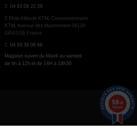
04 93 09 22 39
Moto Attitude KTM,
Concessionnaire
KTM, Avenue des Marronniers 06130
GRASSE France
04 93 36 06 88
Magasin ouvert du Mardi au samedi
de 9h à 12h et de 14H à 18h30
9.8
/10
1489 avis
er
.