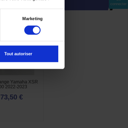
INTÉRESSER
connecter
Marketing
Tout autoriser
dange Yamaha XSR
00 2022-2023
73,50 €