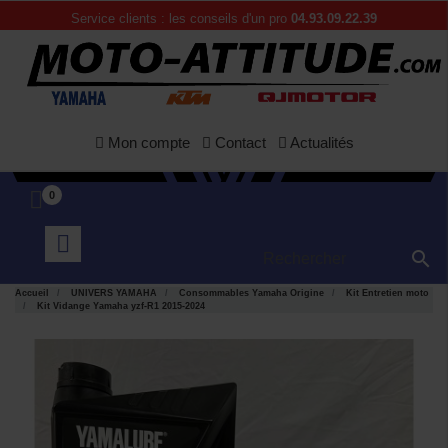
Service clients : les conseils d'un pro
04.93.09.22.39
Mon compte
Contact
Actualités
0

Accueil
UNIVERS YAMAHA
Consommables Yamaha Origine
Kit Entretien moto
Kit Vidange Yamaha yzf-R1 2015-2024