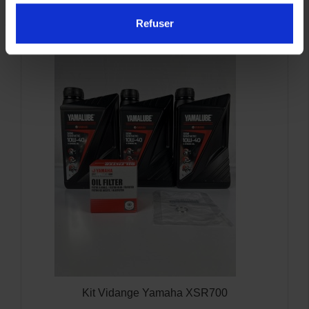
INTÉRESSER
Refuser
Kit Vidange Yamaha XSR700