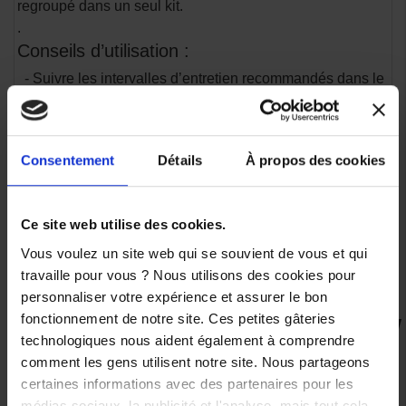
regroupé dans un seul kit.
.
Conseils d’utilisation :
- Suivre les intervalles d’entretien recommandés dans le
manuel d’utilisateur de la R1
- Effectuer le changement d’huile et de filtre à moteur
chaud (mais non brûlant).
Consentement
Détails
À propos des cookies
- Recycler l’huile usagée et les anciennes pièces dans
un centre agréé.
.
Ce site web utilise des cookies.
Ce kit est idéal pour les propriétaires soucieux de
Vous voulez un site web qui se souvient de vous et qui
préserver la durée de vie et la performance de leur
travaille pour vous ? Nous utilisons des cookies pour
Yamaha R1.
personnaliser votre expérience et assurer le bon
fonctionnement de notre site. Ces petites gâteries
technologiques nous aident également à comprendre
VOUS AIMEREZ AUSSI
comment les gens utilisent notre site. Nous partageons
certaines informations avec des partenaires pour les
médias sociaux, la publicité et l'analyse, mais tout cela