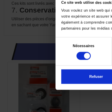
Ce site web utilise des cook
Ces kits sont livrés avec toutes les pièces nécessaires et
7.
Conservation de la valeur 
Vous voulez un site web qui s
votre expérience et assurer l
Utiliser des pièces d'origine signifie également que vous
également à comprendre comme
en sachant que votre Yamaha est 100 % d'origine !
partenaires pour les médias so
Sélection
Nécessaires
du
consentement
Refuser