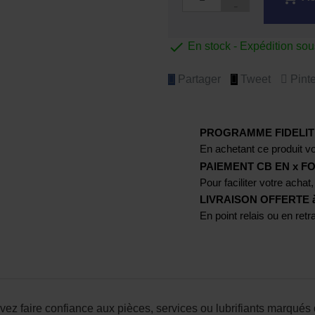

En stock - Expédition so
Partager
Tweet
Pinte
PROGRAMME FIDELIT
En achetant ce produit vo
PAIEMENT CB EN x FO
Pour faciliter votre achat,
LIVRAISON OFFERTE à p
En point relais ou en ret
ez faire confiance aux pièces, services ou lubrifiants marqué