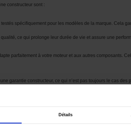
ne constructeur sont :
 testés spécifiquement pour les modèles de la marque. Cela gara
ualité, ce qui prolonge leur durée de vie et assure une perform
s'adapte parfaitement à votre moteur et aux autres composants. Ce
ne garantie constructeur, ce qui n’est pas toujours le cas des 
illeures performances, que ce soit en termes de durabilité, de flu
Détails
 ou de dysfonctionnement en cours de route, ce qui peut être crit