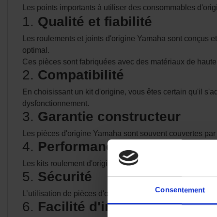
Les points importants à utiliser des consommables d'origi
1.
Qualité et fiabilité
Les roulements et joints d'origine Yamaha sont conçus et
optimal.
Ces pièces sont fabriquées avec des matériaux de haute q
2.
Compatibilité
En choisissant un kit d'origine, vous êtes certain qu'il 
dysfonctionnement.
3.
Garantie constructeur
Les pièces d'origine Yamaha sont souvent couvertes par u
4.
Performance optimisée
Les kits roulement d'origine sont conçus pour offrir les me
5.
Sécurité
Consentement
L’utilisation de pièces d'origine réduit le risque de panne
6.
Facilité d'installation