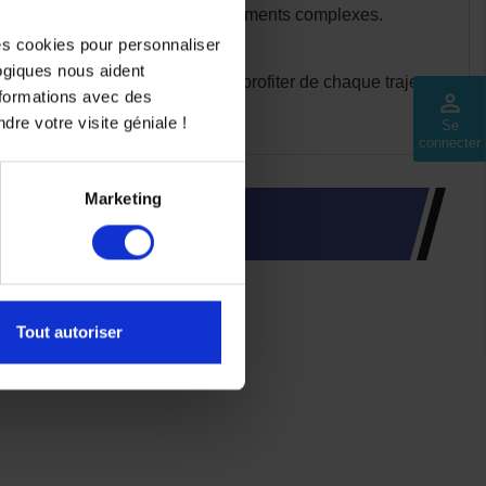
essiter de modifications ou d'ajustements complexes.
des cookies pour personnaliser
logiques nous aident
ela, vous pouvez rester zen et profiter de chaque trajet
nformations avec des
perm_identity
dre votre visite géniale !
Se
connecter
Marketing
Tout autoriser