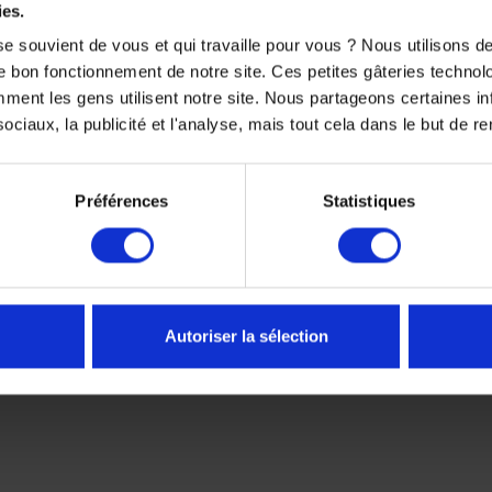
ies.
 s'adaptent parfaitement, ce qui facilite l'installation sans néc
du véhicule
e souvient de vous et qui travaille pour vous ? Nous utilisons 
e bon fonctionnement de notre site. Ces petites gâteries techno
 conserverez la valeur de revente de votre Yamaha. Et plus que c
nt les gens utilisent notre site. Nous partageons certaines i
ciaux, la publicité et l'analyse, mais tout cela dans le but de ren
Préférences
Statistiques
VOUS AIMEREZ AUSSI
Autoriser la sélection