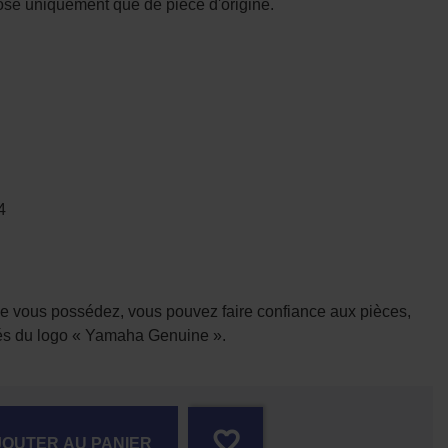
sé uniquement que de pièce d'origine.
4
e vous possédez, vous pouvez faire confiance aux pièces,
ués du logo « Yamaha Genuine ».
favorite_border
JOUTER AU PANIER