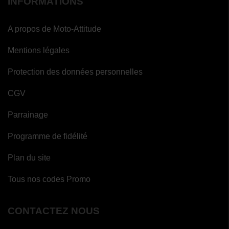
INFORMATIONS
A propos de Moto-Attitude
(2
avis)
Mentions légales
(1
Protection des données personnelles
avis)
CGV
Parrainage
Programme de fidélité
Plan du site
Tous nos codes Promo
CONTACTEZ NOUS