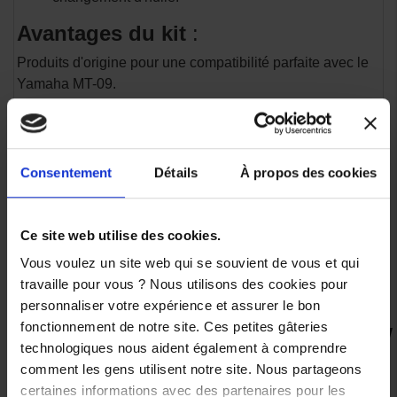
Avantages du kit
:
Produits d'origine pour une compatibilité parfaite avec le
Yamaha MT-09.
Performance optimale et respect des normes constructeur.
Économie sur l'achat groupé des pièces essentielles pour
l'entretien.
Compatibilité
:
Consentement
Détails
À propos des cookies
Disponible pour différents modèles de Yamaha. Vérifiez
l'année de votre véhicule et le modèle exact avant l'achat.
Ce site web utilise des cookies.
Ce kit est idéal pour ceux qui souhaitent entretenir leur
Vous voulez un site web qui se souvient de vous et qui
Yamaha MT09 de manière autonome tout en utilisant des
travaille pour vous ? Nous utilisons des cookies pour
produits recommandés par le constructeur.
personnaliser votre expérience et assurer le bon
fonctionnement de notre site. Ces petites gâteries
technologiques nous aident également à comprendre
VOUS AIMEREZ AUSSI
comment les gens utilisent notre site. Nous partageons
certaines informations avec des partenaires pour les