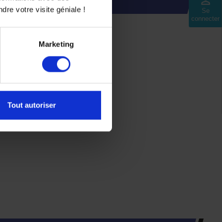
perm_identity
dre votre visite géniale !
Se
connecter
Marketing
Tout autoriser