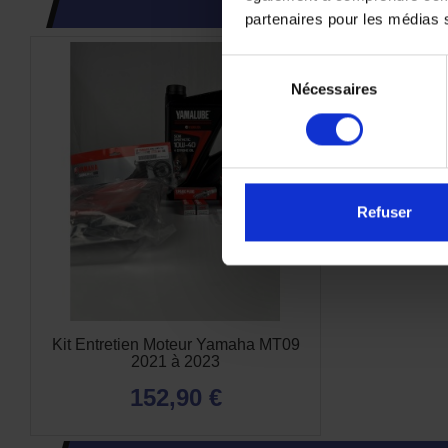
partenaires pour les médias so
Sélection
Nécessaires
du
consentement
Refuser
Kit Entretien Moteur Yamaha MT09
2021 à 2023
152,90 €