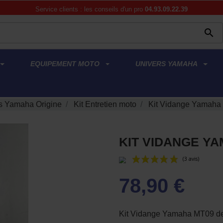
Service clients : les conseils d'un pro
04.93.09.22.39

EQUIPEMENT MOTO
UNIVERS YAMAHA
 Yamaha Origine
Kit Entretien moto
Kit Vidange Yamaha
KIT VIDANGE YA
78,90 €
Kit Vidange Yamaha MT09 d