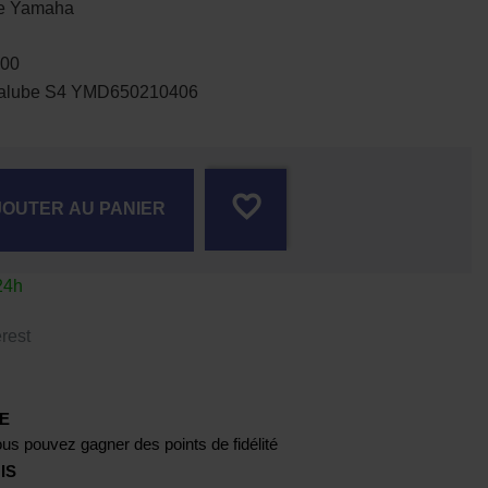
ne Yamaha
100
Yamalube S4 YMD650210406
favorite_border
JOUTER AU PANIER
24h
rest
E
us pouvez gagner des points de fidélité
IS