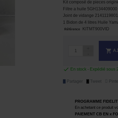
Kit composé de pieces origi
Filtre a huile 5GH134409000
Joint de vidange 214111980
1 Bidon de 4 litres Huile 
KITMT900VID
Référence

A

En stock - Expédié sous 
Partager
Tweet
Pinte
PROGRAMME FIDELIT
En achetant ce produit vo
PAIEMENT CB EN x FO