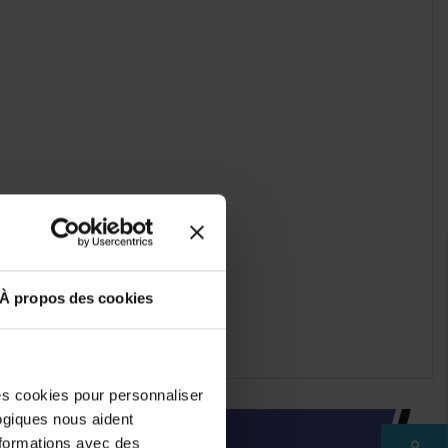
À propos des cookies
des cookies pour personnaliser
logiques nous aident
nformations avec des