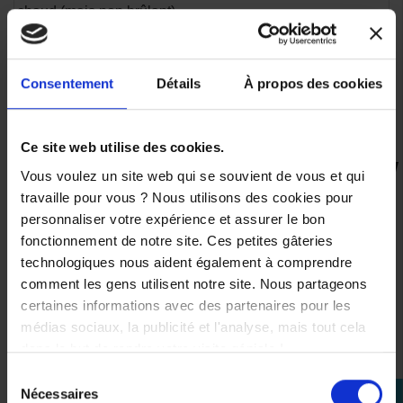
chaud (mais non brûlant).
Recycler l’huile usagée et les anciennes pièces dans un
centre agréé.
Ce kit est idéal pour les propriétaires soucieux de
Consentement
Détails
À propos des cookies
préserver la durée de vie et la performance de leur
Yamaha TMAX.
Ce site web utilise des cookies.
Vous voulez un site web qui se souvient de vous et qui
VOUS AIMEREZ AUSSI
travaille pour vous ? Nous utilisons des cookies pour
personnaliser votre expérience et assurer le bon
fonctionnement de notre site. Ces petites gâteries
technologiques nous aident également à comprendre
comment les gens utilisent notre site. Nous partageons
certaines informations avec des partenaires pour les
Kit
Kit
Kit
Kit
Révision
Entretien
Transmission
Revision
médias sociaux, la publicité et l'analyse, mais tout cela
20000kms
Moteur
Yamaha
20000
dans le but de rendre votre visite géniale !
Yamaha
Yamaha
Tmax
kms
TMAX
TMAX
500
Yamaha
Sélection
500
500
2004-
TMAX
Nécessaires
perm_identity
du
2008-
2001-
2011
500