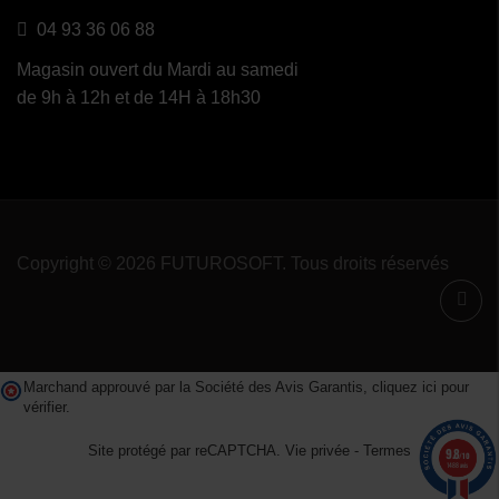
04 93 36 06 88
Magasin ouvert du Mardi au samedi
de 9h à 12h et de 14H à 18h30
Copyright © 2026 FUTUROSOFT. Tous droits réservés
Marchand approuvé par la Société des Avis Garantis,
cliquez ici pour
vérifier
.
Site protégé par reCAPTCHA.
Vie privée
-
Termes
9.8
/10
1488 avis