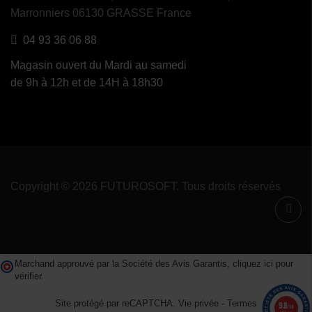
Marronniers 06130 GRASSE France
04 93 36 06 88
Magasin ouvert du Mardi au samedi
de 9h à 12h et de 14H à 18h30
Copyright © 2026 FUTUROSOFT. Tous droits réservés
Marchand approuvé par la Société des Avis Garantis,
cliquez ici pour
vérifier
.
Site protégé par reCAPTCHA.
Vie privée
-
Termes
9.8
/10