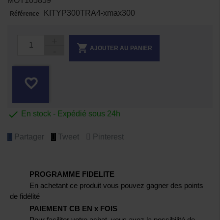
MOT105859
KITYP300TRA4-xmax300
Référence

AJOUTER AU PANIER
favorite_border

En stock - Expédié sous 24h
Partager
Tweet
Pinterest
PROGRAMME FIDELITE
En achetant ce produit vous pouvez gagner des points
de fidélité
PAIEMENT CB EN x FOIS
Pour faciliter votre achat, vous avez la possibilité de