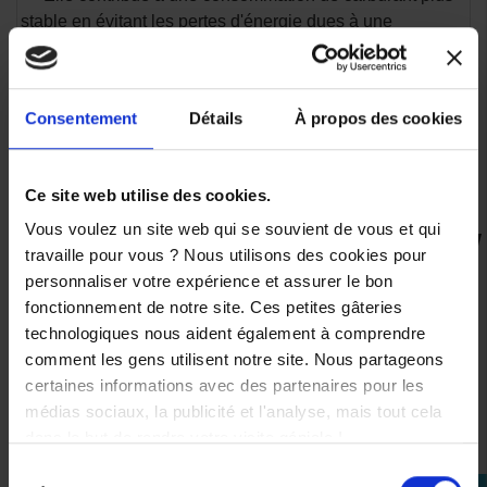
stable en évitant les pertes d'énergie dues à une
transmission dégradée.
.
En résumé, choisir un kit entretien transmission avec des
Consentement
Détails
À propos des cookies
consommables d'origine pour votre Yamaha XMAX 125
assure des performances optimales, une fiabilité à long
terme et une tranquillité d'esprit pour vos trajets.
Ce site web utilise des cookies.
Vous voulez un site web qui se souvient de vous et qui
travaille pour vous ? Nous utilisons des cookies pour
VOUS AIMEREZ AUSSI
personnaliser votre expérience et assurer le bon
fonctionnement de notre site. Ces petites gâteries
technologiques nous aident également à comprendre
comment les gens utilisent notre site. Nous partageons
certaines informations avec des partenaires pour les
Kit
Kit
médias sociaux, la publicité et l'analyse, mais tout cela
Vidange
Entretien
dans le but de rendre votre visite géniale !
Moteur
Moteur
Yamaha
Yamaha
Sélection
Xmax
Xmax