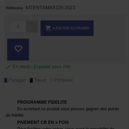
.
KITENTXMAX125-2023
Référence

AJOUTER AU PANIER
favorite_border

En stock - Expédié sous 24h
Partager
Tweet
Pinterest
PROGRAMME FIDELITE
En achetant ce produit vous pouvez gagner des points
de fidélité
PAIEMENT CB EN x FOIS
Pour faciliter votre achat, vous avez la possibilité de