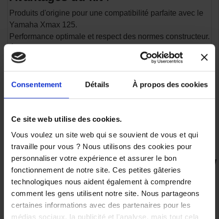
Produits d'origine pour une compatibilité parfaite avec le
Yamaha Xmax 125.
Performance optimale et respect des normes constructeur.
Économie sur l'achat groupé des pièces essentielles pour
l'entretien.
Compatibilité
:
Consentement
Détails
À propos des cookies
Disponible pour différents modèles de Yamaha. Vérifiez
l'année de votre véhicule et le modèle exact avant l'achat.
Ce kit est idéal pour ceux qui souhaitent entretenir leur
Ce site web utilise des cookies.
Yamaha Xmax 125 de manière autonome tout en utilisant
Vous voulez un site web qui se souvient de vous et qui
des produits recommandés par le constructeur.
travaille pour vous ? Nous utilisons des cookies pour
personnaliser votre expérience et assurer le bon
fonctionnement de notre site. Ces petites gâteries
VOUS AIMEREZ AUSSI
technologiques nous aident également à comprendre
comment les gens utilisent notre site. Nous partageons
certaines informations avec des partenaires pour les
médias sociaux, la publicité et l'analyse, mais tout cela