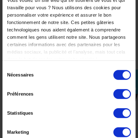
Vous voulez un site web qui se souvient de vous et qui
990 Duke
est arrivée.
travaille pour vous ? Nous utilisons des cookies pour
Idéale si tu cherches une moto
plaisante
,
polyvalente
et
personnaliser votre expérience et assurer le bon
cohérente au quotidien, avec des caractéristiques
fonctionnement de notre site. Ces petites gâteries
techniques claires et un vrai tempérament.
technologiques nous aident également à comprendre
.
comment les gens utilisent notre site. Nous partageons
certaines informations avec des partenaires pour les
Moto Attitude, concessionnaire depuis 2004. Pièces et
médias sociaux, la publicité et l'analyse, mais tout cela
accessoires d’origine constructeur, sélectionnés par
dans le but de rendre votre visite géniale !
des professionnels.
.
Sélection
Nécessaires
*Données constructeur susceptibles d’évoluer.*
perm_identity
du
consentement
Se
connecter
Préférences
CES PRODUITS SONT
SUSCEPTIBLES DE VOUS
Statistiques
INTÉRESSER
Marketing