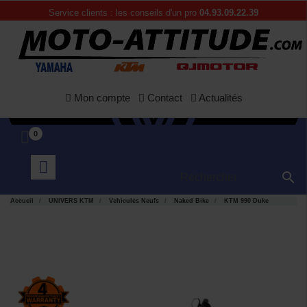
Service clients : les conseils d'un pro
04.93.09.22.39
Mon compte
Contact
Actualités
0

Accueil
UNIVERS KTM
Vehicules Neufs
Naked Bike
KTM 990 Duke