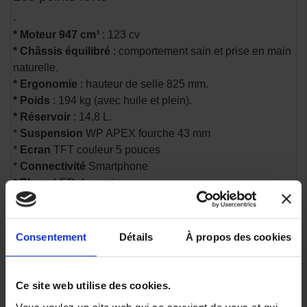
.
* Moteur 947 cm³
: 123 cv
* Châssis équilibré
: comportement sain et prise en main
naturelle.
* Ergonomie
: hauteur de selle 825 mm.
* Poids
: 194 kg (avec huile et plein).
* Réservoir
: 14,8 L.
*
Suspension
WP APEX fourche 43 mm
*
Ecran
TFT couleur 5 pouces
*
Connectivité
Smartphone
*
Phare
LED dynamique
* Jusqu'à 5
modes
de conduite
* Freins : avant 300 mm avec ABS équipé du systeme
Supermoto
Consentement
Détails
À propos des cookies
.
Conclusion
Ce site web utilise des cookies.
.
Vous voulez le meilleur roadster accessible du marché, la