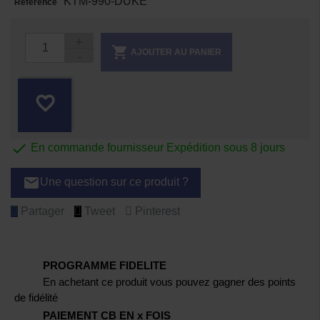
KTM-990-DUKE
Référence

AJOUTER AU PANIER
favorite_border

En commande fournisseur Expédition sous 8 jours
email
Une question sur ce produit ?
Partager
Tweet
Pinterest
PROGRAMME FIDELITE
En achetant ce produit vous pouvez gagner des points
de fidélité
PAIEMENT CB EN x FOIS