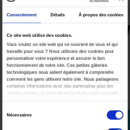
Coques de protection des hanches et genoux
homologuées CE
Consentement
Détails
À propos des cookies
CES PRODUITS SONT
Ce site web utilise des cookies.
SUSCEPTIBLES DE VOUS
Vous voulez un site web qui se souvient de vous et qui
INTÉRESSER
travaille pour vous ? Nous utilisons des cookies pour
personnaliser votre expérience et assurer le bon
fonctionnement de notre site. Ces petites gâteries
-50%
technologiques nous aident également à comprendre
comment les gens utilisent notre site. Nous partageons
certaines informations avec des partenaires pour les
médias sociaux, la publicité et l'analyse, mais tout cela
dans le but de rendre votre visite géniale !
Sélection
Nécessaires
perm_identity
du
consentement
Se
connecter