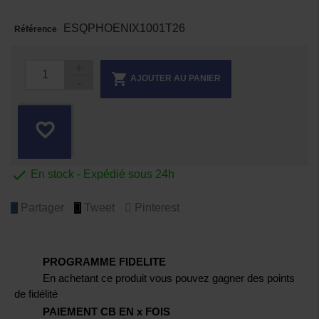
ESQPHOENIX1001T26
Référence

AJOUTER AU PANIER
favorite_border

En stock - Expédié sous 24h
Partager
Tweet
Pinterest
PROGRAMME FIDELITE
En achetant ce produit vous pouvez gagner des points
de fidélité
PAIEMENT CB EN x FOIS