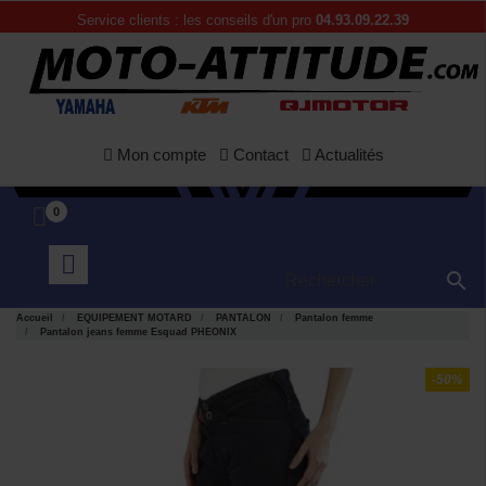
Service clients : les conseils d'un pro
04.93.09.22.39
Mon compte
Contact
Actualités
0

Accueil
EQUIPEMENT MOTARD
PANTALON
Pantalon femme
Pantalon jeans femme Esquad PHEONIX
-50%