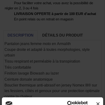
Pour faciliter votre achat, vous avez la possibilité de
régler en 2, 3 ou 4 fois
LIVRAISON OFFERTE à partir de 100 EUR d'achat
En point relais ou en retrait en magasin
DESCRIPTION
DÉTAILS DU PRODUIT
Pantalon jeans
femme moto en Armalith
Coupe droite et adapté à toutes morphologies, style
urbain
Tissu respirant et perméable à la transpiration
Très confortable
Finition lavage Biowash au lazer
Ceinture dorsale anatomique
Bouclier thermique anti-abrasif en jersey Nomex III® sur
les fessiers, côtés et genoux pour une protection optimale
contre la chaleur
Homologué CE niveau urbain