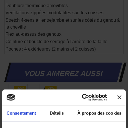
Doublure thermique amovibles
Ventilations zippées modulables sur les cuisses
Stretch 4-sens à l'entrejambe et sur les côtés du genou à
la cheville
Flex au-dessus des genoux
Ceinture et boucle de serrage à l'arrière de la taille
Poches : 4 extérieures (2 mains et 2 cuisses)
VOUS AIMEREZ AUSSI
-40%
-45%
Veste
Veste
Ixon
Moto
Consentement
Détails
À propos des cookies
Eddas
Ixon
X-Dry
Ragnar
Grège