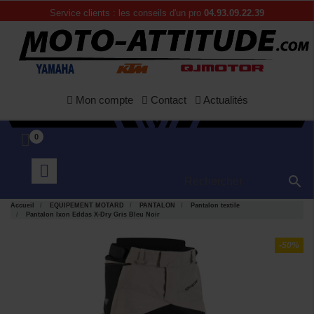
Service clients : les conseils d'un pro
04.93.09.22.39
Mon compte
Contact
Actualités
0

Accueil
EQUIPEMENT MOTARD
PANTALON
Pantalon textile
Pantalon Ixon Eddas X-Dry Gris Bleu Noir
-50%