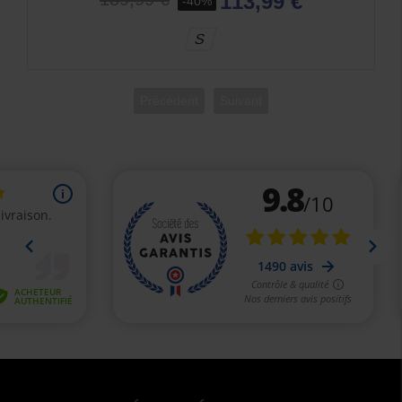
113,99 €
-40%
S
Précédent
Suivant