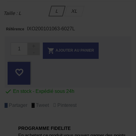
L
XL
Taille : L
IXO200101063-6027L
Référence

AJOUTER AU PANIER
favorite_border

En stock - Expédié sous 24h
Partager
Tweet
Pinterest
PROGRAMME FIDELITE
En achetant ce produit vous pouvez gagner des points