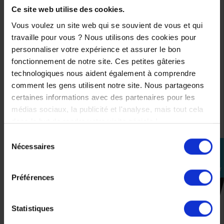
459,99 €
Bleu
Ce site web utilise des cookies.
Noir
-45%
Vous voulez un site web qui se souvient de vous et qui
349,99 €
252,99 €
travaille pour vous ? Nous utilisons des cookies pour
-40%
personnaliser votre expérience et assurer le bon
M
209,99 €
fonctionnement de notre site. Ces petites gâteries
technologiques nous aident également à comprendre
L
M
comment les gens utilisent notre site. Nous partageons
XL
certaines informations avec des partenaires pour les
L
médias sociaux, la publicité et l'analyse, mais tout cela
2XL
2XL
dans le but de rendre votre visite géniale !
Sélection
Gris
Nécessaires
perm_identity
du
Rouge
consentement
Se
connecter
Préférences
CES PRODUITS SONT
SUSCEPTIBLES DE VOUS
Statistiques
INTÉRESSER