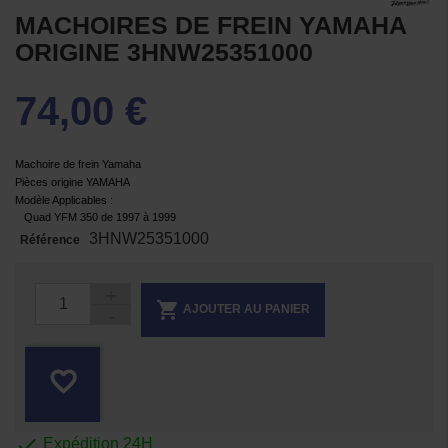
MACHOIRES DE FREIN YAMAHA
ORIGINE 3HNW25351000
74,00 €
Machoire de frein Yamaha
Pièces origine YAMAHA
Modèle Applicables :
Quad YFM 350 de 1997 à 1999
3HNW25351000
Référence

AJOUTER AU PANIER
favorite_border

Expédition 24H