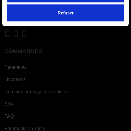
PAIEMENTS SÉCURISÉS
Refuser
Cartes bancaires - PayPal
Paiement en 3 ou 4 fois
COMMANDES
Paiements
Livraisons
Comment renvoyer des articles
SAV
FAQ
Paiements en x fois