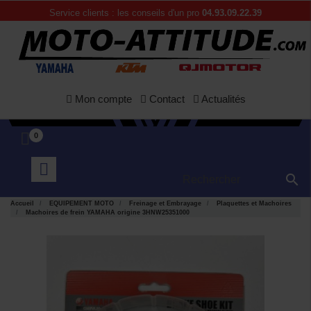
Service clients : les conseils d'un pro
04.93.09.22.39
Mon compte
Contact
Actualités
0

Accueil
EQUIPEMENT MOTO
Freinage et Embrayage
Plaquettes et Machoires
Machoires de frein YAMAHA origine 3HNW25351000