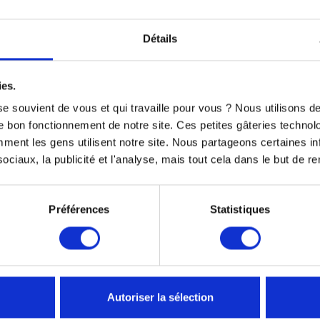
 conçus et testés par Yamaha pour garantir une compatibilité pa
Détails
es accessoires Yamaha respectent les normes de sécurité et de 
veloppés pour s'adapter aux modèles Yamaha sans nécessiter de
rigine permet souvent de préserver la garantie constructeur du v
ies.
 accessoires s’intègrent parfaitement au design de ses motos, s
e souvient de vous et qui travaille pour vous ? Nous utilisons 
 d’origine conserve mieux sa valeur et inspire plus de confian
e bon fonctionnement de notre site. Ces petites gâteries techno
nt les gens utilisent notre site. Nous partageons certaines i
ciaux, la publicité et l'analyse, mais tout cela dans le but de ren
'est garantir qualité, sécurité et compatibilité optimale avec vo
Préférences
Statistiques
TS SONT SUSCEPTIBLES DE VOUS 
Autoriser la sélection