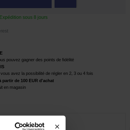
pédition sous 8 jours
rest
E
us pouvez gagner des points de fidélité
IS
 vous avez la possibilité de régler en 2, 3 ou 4 fois
artir de 100 EUR d'achat
rait en magasin