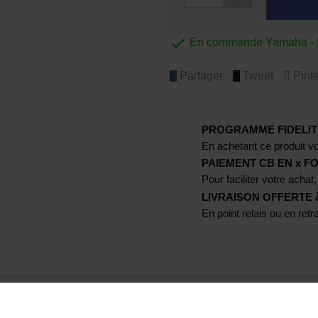

En commande Yamaha - Ex
Partager
Tweet
Pinte
PROGRAMME FIDELIT
En achetant ce produit vo
PAIEMENT CB EN x FO
Pour faciliter votre achat,
LIVRAISON OFFERTE à p
En point relais ou en ret
urs avantages :