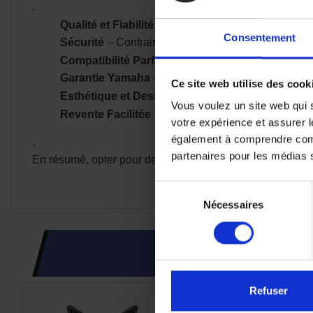
.
Qualité et Fiabilité
– Les accessoires d'origine sont
Consentement
Sécurité
– Contrairement aux pièces génériques, l
Compatibilité Parfaite
– Ils sont spécialement dé
Garantie Yamaha
– L’utilisation d’accessoires d'o
Ce site web utilise des cook
Esthétique et Design
– Yamaha veille à ce que ses
Vous voulez un site web qui s
Revente Facilitée
– Une moto équipée d’accessoires
votre expérience et assurer l
également à comprendre comme
.
partenaires pour les médias so
En résumé, opter pour des accessoires d'origine Yamaha, c
Sélection
Nécessaires
du
consentement
CES PRODUI
Refuser