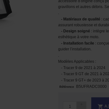
accessoire d'origine conçu po
gravillons et autres débris. Se
.
- Matériaux de qualité
: cad
assurant robustesse et durabil
- Design soigné
: intègre 
esthétique à votre moto.
- Installation facile
: conçue
guider l'installation.
.
Modèles Applicables :
- Tracer 9 de 2021 à 2024
- Tracer 9 GT de 2021 à 20
- Tracer 9 GT+ de 2023 à 2
B5UFRADC0000
Référence

A