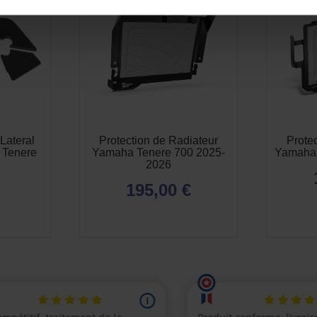
Lateral
Protection de Radiateur
Prote
 Tenere
Yamaha Tenere 700 2025-
Yamaha 
2026
195,00 €