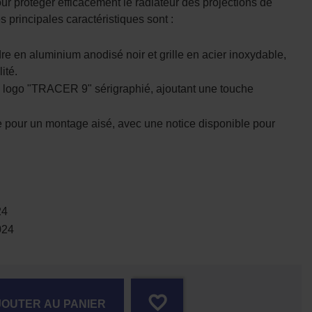
ur protéger efficacement le radiateur des projections de
s principales caractéristiques sont :
re en aluminium anodisé noir et grille en acier inoxydable,
ité.
le logo "TRACER 9" sérigraphié, ajoutant une touche
 pour un montage aisé, avec une notice disponible pour
24
024
favorite_border
JOUTER AU PANIER