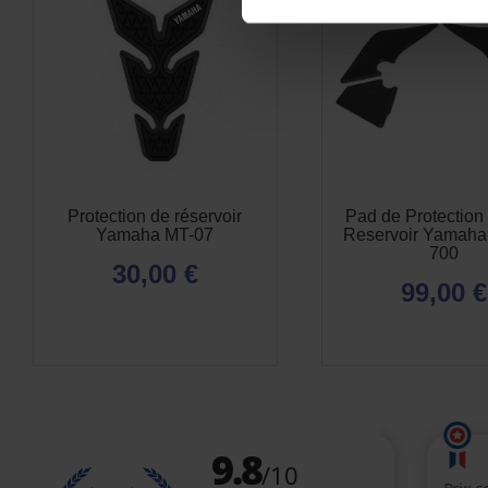
Protection de réservoir
Pad de Protection 
Yamaha MT-07
Reservoir Yamaha
700
30,00 €
99,00 €