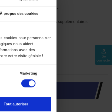
rfaite et une longue durée de vie.
À propos des cookies
performance du fabricant.
 modifications ou d’ajustements supplémentaires.
éhicule.
cooters et autres véhicules.
des cookies pour personnaliser
ce aux acheteurs potentiels.
logiques nous aident
nformations avec des
perm_identity
dre votre visite géniale !
Se
tre véhicule.
connecter
Marketing
INTÉRESSER
Tout autoriser