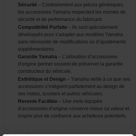
Sécurité
– Contrairement aux pièces génériques,
les accessoires Yamaha respectent les normes de
sécurité et de performance du fabricant.
Compatibilité Parfaite
– Ils sont spécialement
développés pour s'adapter aux modèles Yamaha
sans nécessiter de modifications ou d’ajustements
supplémentaires.
Garantie Yamaha
– L’utilisation d’accessoires
d'origine permet souvent de préserver la garantie
constructeur du véhicule.
Esthétique et Design
– Yamaha veille à ce que ses
accessoires s’intègrent parfaitement au design de
ses motos, scooters et autres véhicules.
Revente Facilitée
– Une moto équipée
d’accessoires d’origine conserve mieux sa valeur et
inspire plus de confiance aux acheteurs potentiels.
.
En résumé, opter pour des accessoires d'origine Yamaha,