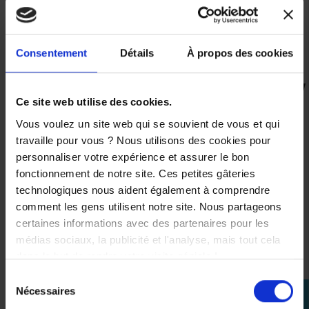
c'est garantir qualité, sécurité et compatibilité optimale
avec votre véhicule.
Consentement
Détails
À propos des cookies
Ce site web utilise des cookies.
VOUS AIMEREZ AUSSI
Vous voulez un site web qui se souvient de vous et qui
travaille pour vous ? Nous utilisons des cookies pour
personnaliser votre expérience et assurer le bon
fonctionnement de notre site. Ces petites gâteries
technologiques nous aident également à comprendre
Bulle
Touring
comment les gens utilisent notre site. Nous partageons
Haute
certaines informations avec des partenaires pour les
Yamaha
médias sociaux, la publicité et l'analyse, mais tout cela
Tracer
9 2025
dans le but de rendre votre visite géniale !
Sélection
218,00 €
Nécessaires
perm_identity
du