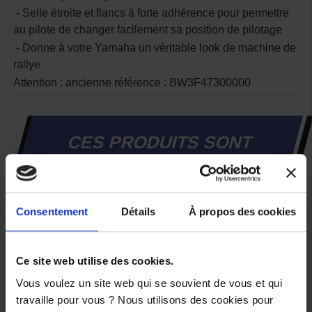
-
Selle étroite et flancs à forte adhérence pour permettre
au pilote de changer facilement sa position de pilotage
-
Donne à votre Yamaha un véritable look de machine de
rallye
Attention : ancienne référence :
BW3F47300000
CES PRODUITS SONT
SUSCEPTIBLES DE VOUS
INTÉRESSER
Consentement
Détails
À propos des cookies
Ce site web utilise des cookies.
Vous voulez un site web qui se souvient de vous et qui
travaille pour vous ? Nous utilisons des cookies pour