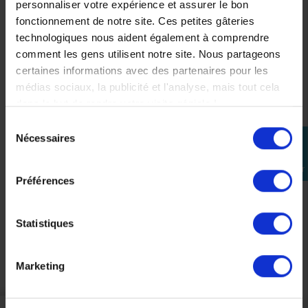
personnaliser votre expérience et assurer le bon
fonctionnement de notre site. Ces petites gâteries
technologiques nous aident également à comprendre
comment les gens utilisent notre site. Nous partageons
certaines informations avec des partenaires pour les
médias sociaux, la publicité et l'analyse, mais tout cela
dans le but de rendre votre visite géniale !
Sélection
Nécessaires
perm_identity
du
Selle Confort Passager Yamaha Tenere 700
consentement
Se
connecter
278,00 €
Préférences
Statistiques
Précédent
Suivant
Marketing