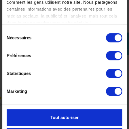
comment les gens utilisent notre site. Nous partageons
certaines informations avec des partenaires pour les
médias sociaux, la publicité et l'analyse, mais tout cela
dans le but de rendre votre visite géniale !
Sélection
Poignées passager pour YAMAHA MT07
Nécessaires
perm_identity
du
consentement
181,00 €
Se
connecter
Préférences
Précédent
Suivant
Statistiques
Marketing
Tout autoriser