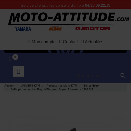
Service clients : les conseils d'un pro
04.93.09.22.39
Mon compte
Contact
Actualités
0

Accueil
UNIVERS KTM
Accessoires Moto KTM
Selles Ergo
Selle pilote confort Ergo KTM pour Super Adventure 1290 S/R