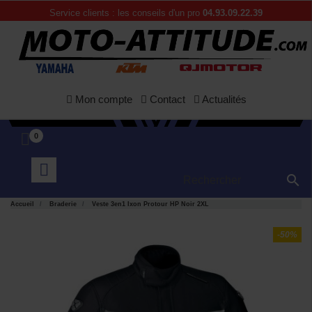
Service clients : les conseils d'un pro
04.93.09.22.39
Mon compte
Contact
Actualités
0

Accueil
Braderie
Veste 3en1 Ixon Protour HP Noir 2XL
-50%