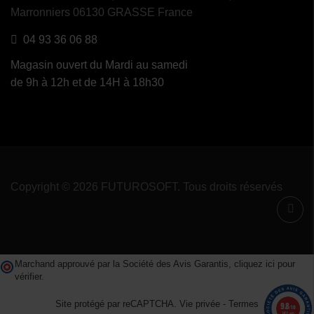
Marronniers 06130 GRASSE France
04 93 36 06 88
Magasin ouvert du Mardi au samedi
de 9h à 12h et de 14H à 18h30
Copyright © 2026 FUTUROSOFT. Tous droits réservés
Marchand approuvé par la Société des Avis Garantis,
cliquez ici pour
vérifier
.
Site protégé par reCAPTCHA.
Vie privée
-
Termes
9.8
/10
1491 avis