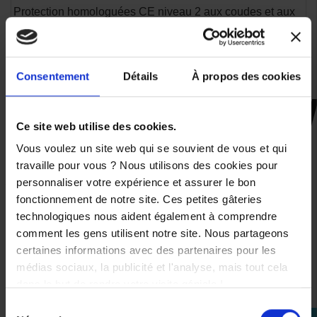
Protection homologuées CE niveau 2 aux coudes et aux
épaules
Bandes réfléchissantes poitrine, bras et dos
Poche dorsale
Consentement
Détails
À propos des cookies
CES PRODUITS SONT
Ce site web utilise des cookies.
SUSCEPTIBLES DE VOUS
Vous voulez un site web qui se souvient de vous et qui
INTÉRESSER
travaille pour vous ? Nous utilisons des cookies pour
personnaliser votre expérience et assurer le bon
fonctionnement de notre site. Ces petites gâteries
-40%
technologiques nous aident également à comprendre
comment les gens utilisent notre site. Nous partageons
certaines informations avec des partenaires pour les
médias sociaux, la publicité et l'analyse, mais tout cela
dans le but de rendre votre visite géniale !
Sélection