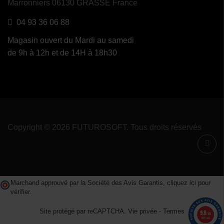
Marronniers 06130 GRASSE France
04 93 36 06 88
Magasin ouvert du Mardi au samedi
de 9h à 12h et de 14H à 18h30
Copyright © 2026 FUTUROSOFT. Tous droits réservés
Marchand approuvé par la Société des Avis Garantis,
cliquez ici pour
vérifier
.
Site protégé par reCAPTCHA.
Vie privée
-
Termes
9.8
/10
1491 avis