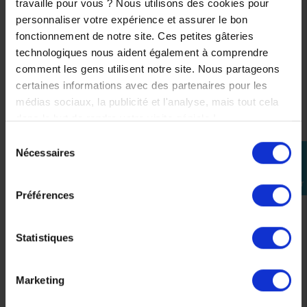
travaille pour vous ? Nous utilisons des cookies pour
personnaliser votre expérience et assurer le bon
fonctionnement de notre site. Ces petites gâteries
technologiques nous aident également à comprendre
comment les gens utilisent notre site. Nous partageons
certaines informations avec des partenaires pour les
médias sociaux, la publicité et l'analyse, mais tout cela
dans le but de rendre votre visite géniale !
Sélection
Nécessaires
perm_identity
du
consentement
Se
connecter
Stickers rétroréfléchissants Noir Yamaha MT-07 pour
Préférences
jante arrière
28,00 €
Statistiques
Précédent
Suivant
Marketing