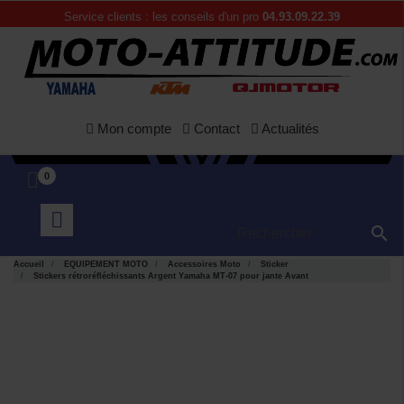
Service clients : les conseils d'un pro
04.93.09.22.39
Mon compte
Contact
Actualités
0

Accueil
EQUIPEMENT MOTO
Accessoires Moto
Sticker
Stickers rétroréfléchissants Argent Yamaha MT-07 pour jante Avant