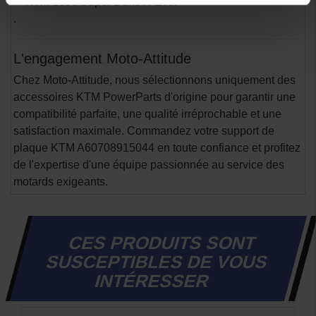
- KTM 1390 Super Duke R Evo.
.
L'engagement Moto-Attitude
Chez Moto-Attitude, nous sélectionnons uniquement des
accessoires KTM PowerParts d'origine pour garantir une
compatibilité parfaite, une qualité irréprochable et une
satisfaction maximale. Commandez votre support de
plaque KTM A60708915044 en toute confiance et profitez
de l'expertise d'une équipe passionnée au service des
motards exigeants.
CES PRODUITS SONT
SUSCEPTIBLES DE VOUS
INTÉRESSER