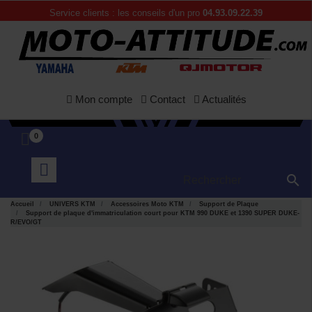
Service clients : les conseils d'un pro
04.93.09.22.39
Mon compte
Contact
Actualités
0

Accueil
UNIVERS KTM
Accessoires Moto KTM
Support de Plaque
Support de plaque d'immatriculation court pour KTM 990 DUKE et 1390 SUPER DUKE-
R/EVO/GT