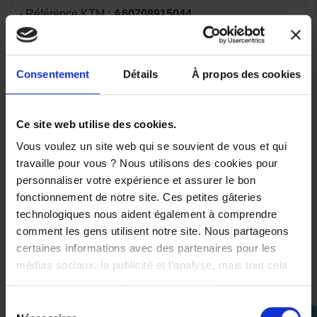
- Référence KTM :
A60708915044
- Produit officiel KTM PowerParts
- Type : Support de plaque d'immatriculation court
- Coloris : Noir
Consentement
Détails
À propos des cookies
- Finition : Revêtement époxy
- Matériau : Acier inoxydable
- Conception spécifique KTM
Ce site web utilise des cookies.
- Montage sur les fixations d'origine
Vous voulez un site web qui se souvient de vous et qui
- Intégration parfaite à la moto
travaille pour vous ? Nous utilisons des cookies pour
- Design compact et sportif
personnaliser votre expérience et assurer le bon
- Compatible avec KTM 990 Duke 2026
fonctionnement de notre site. Ces petites gâteries
- Également compatible avec certains modèles KTM 990
technologiques nous aident également à comprendre
Duke et 1390 Super Duke selon millésime.
comment les gens utilisent notre site. Nous partageons
.
certaines informations avec des partenaires pour les
Pourquoi choisir ce support
médias sociaux, la publicité et l'analyse, mais tout cela
de plaque KTM ?
dans le but de rendre votre visite géniale !
Sélection
✔ Look arrière nettement plus sportif