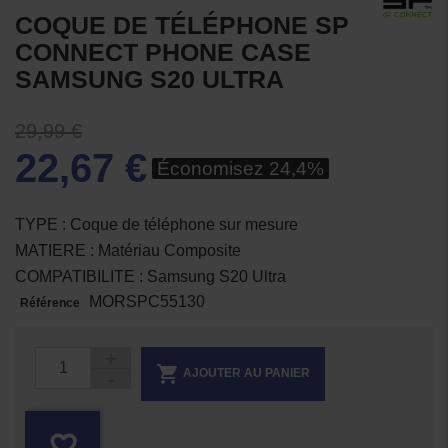
COQUE DE TÉLÉPHONE SP
CONNECT PHONE CASE
SAMSUNG S20 ULTRA
29,99 €
22,67 €
Économisez 24,4%
TYPE : Coque de téléphone sur mesure
MATIERE : Matériau Composite
COMPATIBILITE : Samsung S20 Ultra
MORSPC55130
Référence

AJOUTER AU PANIER
favorite_border