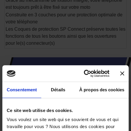
Grâce au mécanisme de fixation intégré, votre téléphone
est toujours prêt à être fixé sur votre moto
Construite en 3 couches pour une protection optimale de
votre téléphone
Les Coques de protection SP Connect préserve toutes les
fonctions de tous les boutons ainsi que les ouvertures
pour le(s) connecteur(s)
CES PRODUITS SONT
SUSCEPTIBLES DE VOUS
INTÉRESSER
Consentement
Détails
À propos des cookies
Ce site web utilise des cookies.
Vous voulez un site web qui se souvient de vous et qui
travaille pour vous ? Nous utilisons des cookies pour