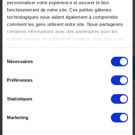
personnaliser votre expérience et assurer le bon
fonctionnement de notre site. Ces petites gâteries
technologiques nous aident également à comprendre
comment les gens utilisent notre site. Nous partageons
certaines informations avec des partenaires pour les
médias sociaux, la publicité et l'analyse, mais tout cela
dans le but de rendre votre visite géniale !
Sélection
Nécessaires
perm_identity
du
consentement
Se
connecter
Coque Telephone Outplorer Iphone 16 Pro Max
Préférences
29,90 €
Statistiques
Précédent
Suivant
Marketing