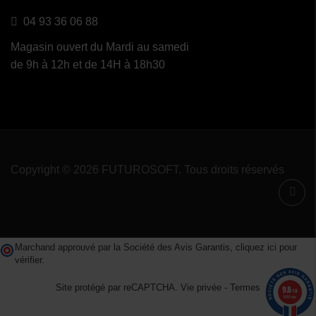
04 93 36 06 88
Magasin ouvert du Mardi au samedi
de 9h à 12h et de 14H à 18h30
Copyright © 2026 FUTUROSOFT. Tous droits réservés
Marchand approuvé par la Société des Avis Garantis,
cliquez ici pour
vérifier
.
Site protégé par reCAPTCHA.
Vie privée
-
Termes
9.8
/10
1489 avis