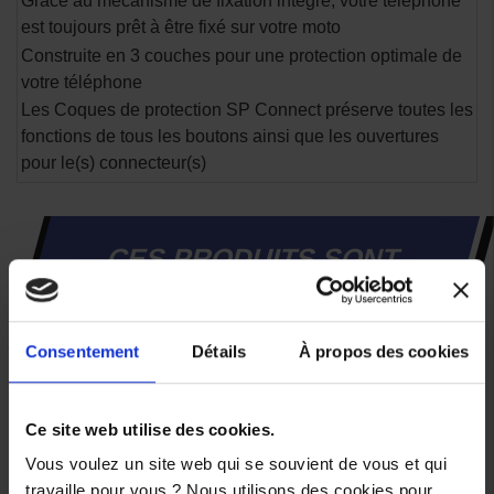
Grâce au mécanisme de fixation intégré, votre téléphone
est toujours prêt à être fixé sur votre moto
Construite en 3 couches pour une protection optimale de
votre téléphone
Les Coques de protection SP Connect préserve toutes les
fonctions de tous les boutons ainsi que les ouvertures
pour le(s) connecteur(s)
CES PRODUITS SONT
SUSCEPTIBLES DE VOUS
INTÉRESSER
Consentement
Détails
À propos des cookies
-24,4%
Ce site web utilise des cookies.
Vous voulez un site web qui se souvient de vous et qui
travaille pour vous ? Nous utilisons des cookies pour