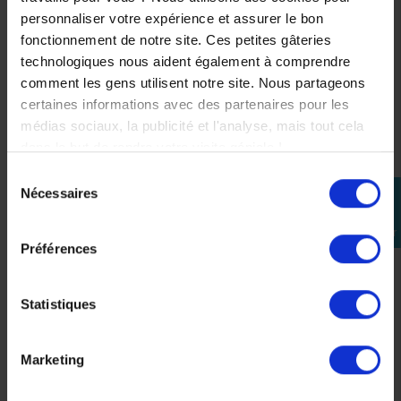
personnaliser votre expérience et assurer le bon
fonctionnement de notre site. Ces petites gâteries
technologiques nous aident également à comprendre
comment les gens utilisent notre site. Nous partageons
certaines informations avec des partenaires pour les
médias sociaux, la publicité et l'analyse, mais tout cela
dans le but de rendre votre visite géniale !
Sélection
Nécessaires
perm_identity
du
consentement
Se
Coque de Téléphone SP Connect Phone Case
connecter
Samsung S10e
Préférences
22,67 €
29,99 €
-24,4%
Statistiques
Précédent
Suivant
Marketing