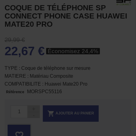
COQUE DE TÉLÉPHONE SP
CONNECT PHONE CASE HUAWEI
MATE20 PRO
29,99 €
22,67 €
Économisez 24,4%
TYPE : Coque de téléphone sur mesure
MATIERE : Matériau Composite
COMPATIBILITE : Huawei Mate20 Pro
MORSPC55116
Référence

AJOUTER AU PANIER
favorite_border