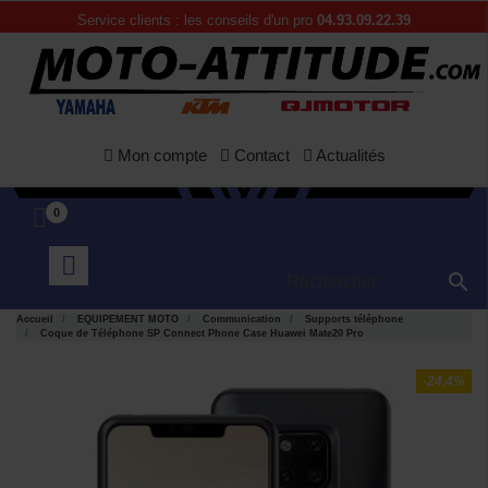
Service clients : les conseils d'un pro
04.93.09.22.39
Mon compte
Contact
Actualités
0

Accueil
EQUIPEMENT MOTO
Communication
Supports téléphone
Coque de Téléphone SP Connect Phone Case Huawei Mate20 Pro
-24,4%