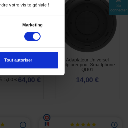
dre votre visite géniale !
Se
connecter
Marketing
 Smartphone Pontet
Adaptateur Universel
Tout autoriser
don Outplorer Anti-
Outplorer pour Smartphone
ibration QM03
QU01
64,00 €
14,00 €
€
-5,00 €