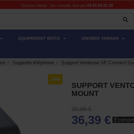
Service clients : les conseils d'un pro
04.93.09.22.39

EQUIPEMENT MOTO
UNIVERS YAMAHA
ion
Supports téléphone
Support Ventouse SP Connect Su
-9%
SUPPORT VENTO
MOUNT
39,99 €
36,39 €
Économ