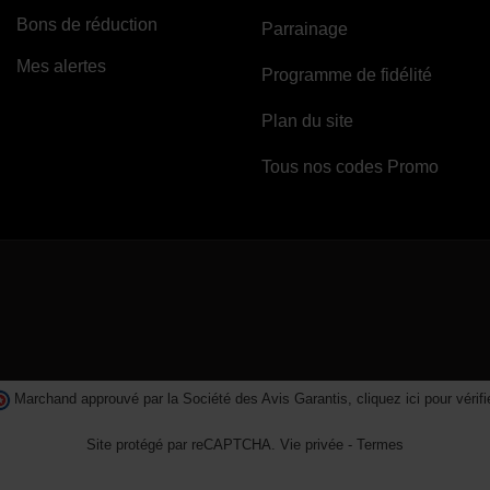
Bons de réduction
Parrainage
Mes alertes
Programme de fidélité
Plan du site
Tous nos codes Promo
Marchand approuvé par la Société des Avis Garantis,
cliquez ici pour vérifi
Site protégé par reCAPTCHA.
Vie privée
-
Termes