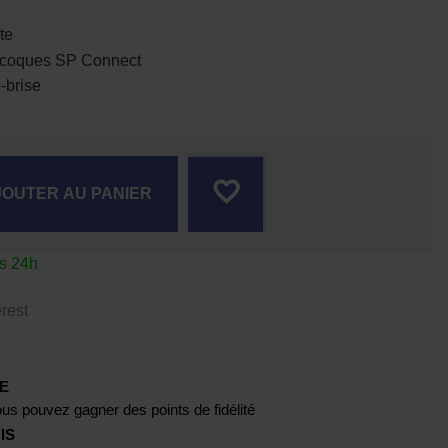
te
 coques SP Connect
-brise
favorite_border
JOUTER AU PANIER
us 24h
rest
E
us pouvez gagner des points de fidélité
IS