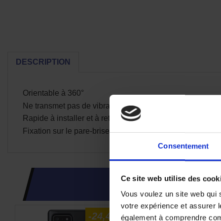
DESCRIPTION
Orientable à 360°
Ne transmet pas de vibration
Rapide à installer et à retirer
Fixation sur le pare-brise de votre voiture
Consentement
Ce site web utilise des cook
CES PRODUI
Vous voulez un site web qui s
votre expérience et assurer l
-24,4%
également à comprendre comme