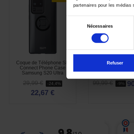
partenaires pour les médias so
Sélection
Nécessaires
du
consentement
Coque de Téléphone SP
Pack Complet SP 
Refuser
Connect Phone Case
Moto Bundle Sams
Samsung S20 Ultra
Ultra
29,99 €
90
99,99 €
-24,4%
-9%
22,67 €