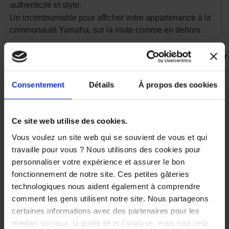
authenticité et style.
Un incontournable pour afficher votre appartenance à la
communauté Yamaha, sur la route comme en dehors.
VOUS AIMEREZ AUSSI
Consentement
Détails
À propos des cookies
-39,10 €
-5%
Ce site web utilise des cookies.
Blouson
Veste
Vous voulez un site web qui se souvient de vous et qui
Unisexe
Softshell
travaille pour vous ? Nous utilisons des cookies pour
Yamaha
Homme
personnaliser votre expérience et assurer le bon
Paddock
Yamaha
Bangor
Paddock
fonctionnement de notre site. Ces petites gâteries
-
2026 -
technologiques nous aident également à comprendre
Collection
Cardif
2026/2027
comment les gens utilisent notre site. Nous partageons
129,00 €
certaines informations avec des partenaires pour les
179,00 €
-5%
médias sociaux, la publicité et l'analyse, mais tout cela
-39,10 €