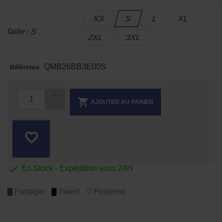
XS
S
L
XL
Taille : S
2XL
3XL
QMB26BB3E00S
Référence

AJOUTER AU PANIER
favorite_border

En Stock - Expédition sous 24H
Partager
Tweet
Pinterest