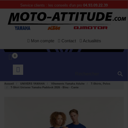
Service clients : les conseils d'un pro
04.93.09.22.39
Mon compte
Contact
Actualités
0

Accueil
UNIVERS YAMAHA
Vêtements Yamaha Adulte
T-Shirts, Polos
T-Shirt Unisexe Yamaha Paddock 2026 - Bleu - Cante