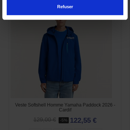
Refuser
Veste Softshell Homme Yamaha Paddock 2026 -
Cardif
122,55 €
129,00 €
-5%