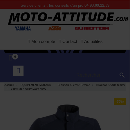
Service clients : les conseils d'un pro
04.93.09.22.39
Mon compte
Contact
Actualités
0

Accueil
EQUIPEMENT MOTARD
Blouson & Veste Femme
Blouson textile femme
Veste Ixon Urby Lady Navy
-50%