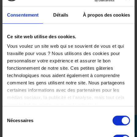
VOUS AIMEREZ AUSSI
Consentement
Détails
À propos des cookies
-54%
Ce site web utilise des cookies.
Veste
Vous voulez un site web qui se souvient de vous et qui
Ixon
travaille pour vous ? Nous utilisons des cookies pour
Murray
personnaliser votre expérience et assurer le bon
269,90 €
fonctionnement de notre site. Ces petites gâteries
-54%
technologiques nous aident également à comprendre
comment les gens utilisent notre site. Nous partageons
124,15 €
certaines informations avec des partenaires pour les
médias sociaux, la publicité et l'analyse, mais tout cela
L
dans le but de rendre votre visite géniale !
3XL
Sélection
Nécessaires
perm_identity
du
consentement
Se
connecter