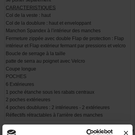
CARACTERISTIQUES
Col de la veste : haut
Col de la doublure : haut et enveloppant
Manchon Spandex à l'intérieur des manches
Fermeture zippée avec double Flap de protection : Flap
intérieur et Flap extérieur fermant par pressions et velcro
Boucle de serrage à la taille
patte de serra au poignet avec Velcro
Coupe longue
POCHES
6 Extérieures
1 poche étanche sous les rabats centraux
2 poches extérieures
4 poches doublures : 2 intérieures - 2 extérieures
Réflectifs rétractables à l'arrière des manches