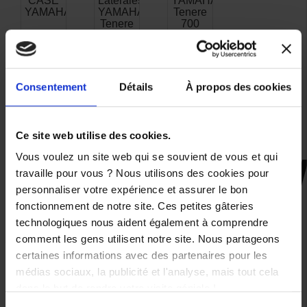
CASE
Laterales
YAMAHA
YAMAHA
YAMAHA
Tenere
Tenere
700
43,00 €
700
494,00 €
-9%
387,00 €
39,13 €
Consentement
Détails
À propos des cookies
Ce site web utilise des cookies.
Vous voulez un site web qui se souvient de vous et qui
travaille pour vous ? Nous utilisons des cookies pour
CES PRODUITS SONT
personnaliser votre expérience et assurer le bon
SUSCEPTIBLES DE VOUS
fonctionnement de notre site. Ces petites gâteries
INTÉRESSER
technologiques nous aident également à comprendre
comment les gens utilisent notre site. Nous partageons
certaines informations avec des partenaires pour les
médias sociaux, la publicité et l'analyse, mais tout cela
dans le but de rendre votre visite géniale !