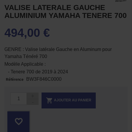
VALISE LATERALE GAUCHE
ALUMINIUM YAMAHA TENERE 700
494,00 €
GENRE : Valise latérale Gauche en Aluminum pour
Yamaha Ténéré 700
Modèle Applicable :
- Tenere 700 de 2019 à 2024
BW3F846C0000
Référence

AJOUTER AU PANIER
favorite_border