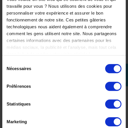
travaille pour vous ? Nous utilisons des cookies pour
personnaliser votre expérience et assurer le bon
fonctionnement de notre site. Ces petites gâteries
technologiques nous aident également à comprendre
comment les gens utilisent notre site. Nous partageons
certaines informations avec des partenaires pour les
médias sociaux, la publicité et l'analyse, mais tout cela
dans le but de rendre votre visite géniale !
Sélection
Nécessaires
perm_identity
du
consentement
Se
connecter
Préférences
Tour de cou Ixon Sweet Square Fushia / Uni Rose
8,49 €
14,90 €
-43%
Statistiques
Marketing