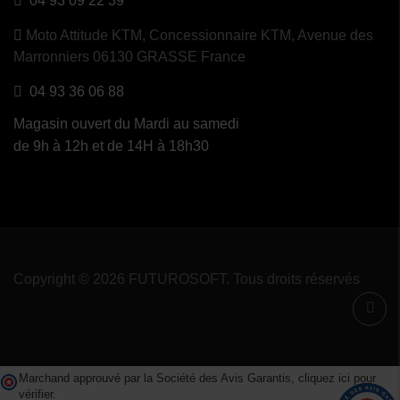
04 93 09 22 39
Moto Attitude KTM,
Concessionnaire KTM, Avenue des
Marronniers 06130 GRASSE France
04 93 36 06 88
Magasin ouvert du Mardi au samedi
de 9h à 12h et de 14H à 18h30
Copyright © 2026 FUTUROSOFT. Tous droits réservés
Marchand approuvé par la Société des Avis Garantis,
cliquez ici pour
vérifier
.