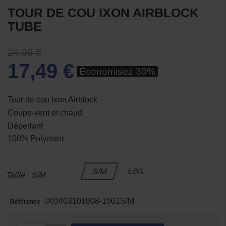
TOUR DE COU IXON AIRBLOCK
TUBE
24,99 €
17,49 €
Économisez 30%
Tour de cou Ixon Airblock
Coupe-vent et chaud
Déperlant
100% Polyester
S/M
L/XL
Taille : S/M
IXO403101008-1001S/M
Référence