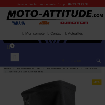
Service clients : les conseils d'un pro
04.93.09.22.39
Mon compte
Contact
Actualités
0

Accueil
EQUIPEMENT MOTARD
EQUIPEMENT POUR LE FROID
Tour de cou
Tour de Cou Ixon Airblock Tube
-30%