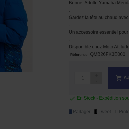
Bonnet Adulte Yamaha Meri
.
Gardez la tête au chaud ave
.
Un accessoire essentiel pour
.
Disponible chez Moto Attitu
QMB26FK3E000
Référence

A

En Stock - Expédition so
Partager
Tweet
Pinte