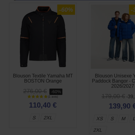
-60%
-
Blouson Textile Yamaha MT
Blouson Unisexe
BOSTON Orange
Paddock Bangor - C
2026/2027
276,00 €
-60%
179,00 €
-39
110,40 €
139,90 
S
2XL
XS
S
M
2XL