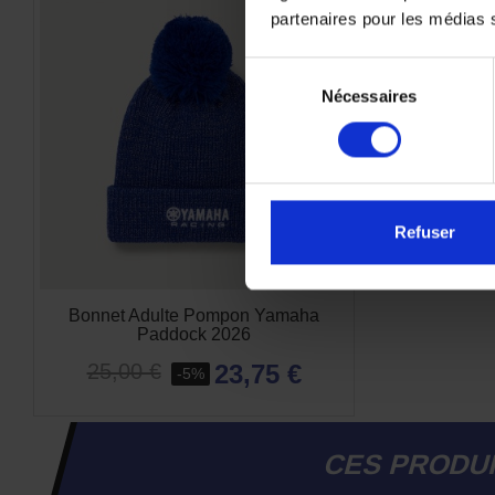
partenaires pour les médias so
Sélection
Nécessaires
du
consentement
Refuser
Bonnet Adulte Pompon Yamaha
Paddock 2026
23,75 €
25,00 €
-5%
CES PRODUI