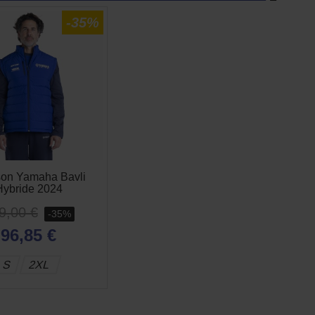
-35%
son Yamaha Bavli
Hybride 2024
9,00 €
-35%
96,85 €
S
2XL