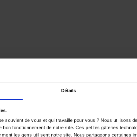
onnet
Merida
est l’accessoire parfait pour les passionnés.
en, il complète à merveille la collection Paddock 2026.
Détails
ies.
VOUS AIMEREZ AUSSI
e souvient de vous et qui travaille pour vous ? Nous utilisons 
e bon fonctionnement de notre site. Ces petites gâteries techno
nt les gens utilisent notre site. Nous partageons certaines i