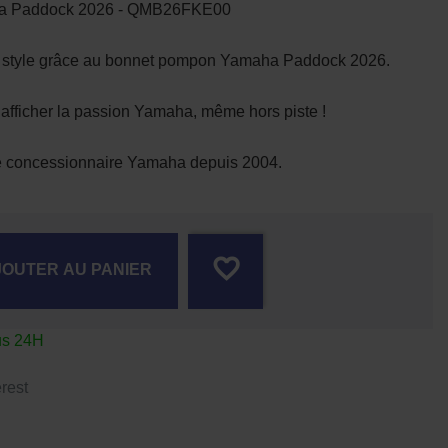
da Paddock 2026 - QMB26FKE00
c style grâce au bonnet pompon Yamaha Paddock 2026.
 afficher la passion Yamaha, même hors piste !
de concessionnaire Yamaha depuis 2004.
favorite_border
JOUTER AU PANIER
us 24H
rest