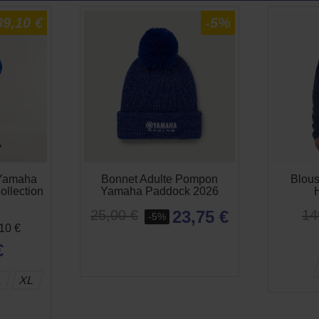
39,10 €
-5%
 Yamaha
Bonnet Adulte Pompon
Blou
ollection
Yamaha Paddock 2026
23,75 €
14
25,00 €
-5%
,10 €
€
L
XL