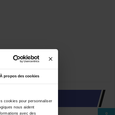
À propos des cookies
des cookies pour personnaliser
logiques nous aident
nformations avec des
perm_identity