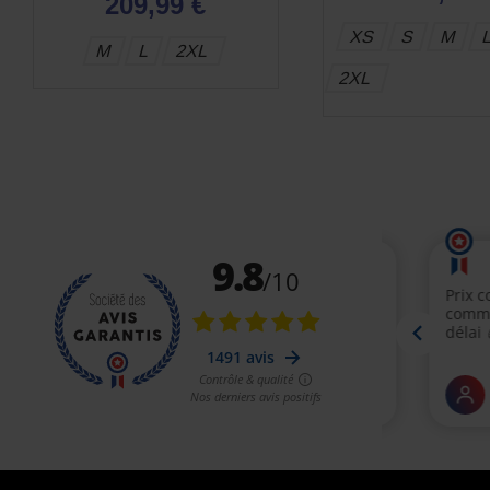
209,99 €
XS
S
M
M
L
2XL
2XL