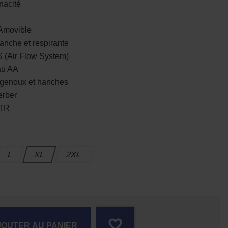
nacité
movible
che et respirante
(Air Flow System)
u AA
genoux et hanches
rber
VTR
L
XL
2XL
favorite_border
JOUTER AU PANIER