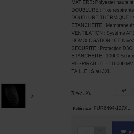
MATIERE: Polyester haute té
DOUBLURE : Fixe respirante
DOUBLURE THERMIQUE : A
ETANCHEITE : Membrane étan
VENTILATION : Système AFS 
HOMOLOGATION : CE Nivea
SECURITE : Protection D3O 
ETANCHEITE : 10000 Schme
RESPIRABILITE : 10000 M
TAILLE : S au 3XL
M
Taille : XL

FUR6494-127XL
Référence

A