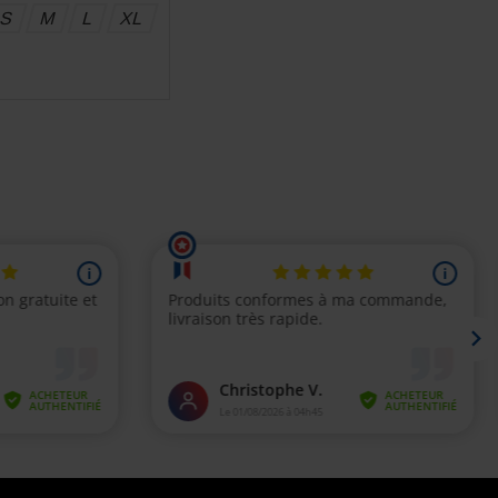
S
M
L
XL