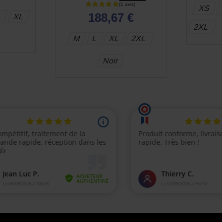
XS
188,67 €
L
XL
2XL
M
L
XL
2XL
Noir