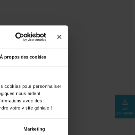
À propos des cookies
des cookies pour personnaliser
logiques nous aident
nformations avec des
perm_identity
dre votre visite géniale !
Se
connecter
Marketing