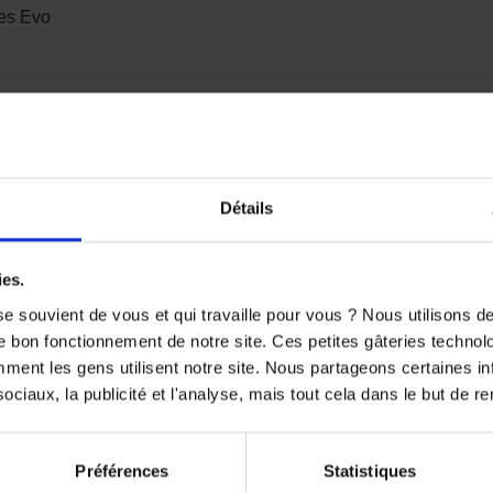
hes Evo
rme EN1621-1
Détails
 déchirures et aux abrasions
ies.
e souvient de vous et qui travaille pour vous ? Nous utilisons 
e bon fonctionnement de notre site. Ces petites gâteries techno
 suffisante lors des hausses de température
nt les gens utilisent notre site. Nous partageons certaines i
ciaux, la publicité et l'analyse, mais tout cela dans le but de ren
imale
Préférences
Statistiques