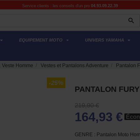
Service clients : les conseils d'un pro
04.93.09.22.39

EQUIPEMENT MOTO
UNIVERS YAMAHA
& Veste Homme
Vestes et Pantalons Adventure
Pantalon F
-25%
PANTALON FURY
219,90 €
164,93 €
Écon
GENRE : Pantalon Moto Ho