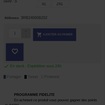
Taille : S
XL
2XL
3RB240006202
Référence

AJOUTER AU PANIER
favorite_border

En stock - Expédition sous 24h
Partager
Tweet
Pinterest
PROGRAMME FIDELITE
En achetant ce produit vous pouvez gagner des points