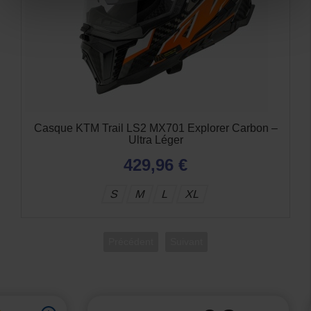
Casquette plate KTM Racing Team noire Snapback
3PW210024100
25,02 €
Précédent
Suivant