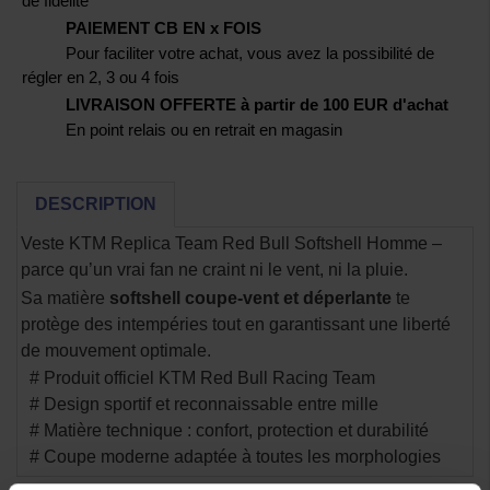
de fidélité
PAIEMENT CB EN x FOIS
Pour faciliter votre achat, vous avez la possibilité de
régler en 2, 3 ou 4 fois
LIVRAISON OFFERTE à partir de 100 EUR d'achat
En point relais ou en retrait en magasin
DESCRIPTION
Veste KTM Replica Team Red Bull Softshell Homme –
parce qu’un vrai fan ne craint ni le vent, ni la pluie.
Sa matière
softshell coupe-vent et déperlante
te
protège des intempéries tout en garantissant une liberté
de mouvement optimale.
# Produit officiel KTM Red Bull Racing Team
# Design sportif et reconnaissable entre mille
# Matière technique : confort, protection et durabilité
# Coupe moderne adaptée à toutes les morphologies