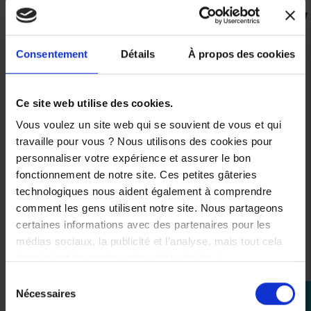
VOUS AIMEREZ AUSSI
Consentement
Détails
À propos des cookies
Ce site web utilise des cookies.
T-shirt
Vous voulez un site web qui se souvient de vous et qui
KTM
travaille pour vous ? Nous utilisons des cookies pour
Replica
personnaliser votre expérience et assurer le bon
Team
Red
fonctionnement de notre site. Ces petites gâteries
Bull
technologiques nous aident également à comprendre
44,94 €
comment les gens utilisent notre site. Nous partageons
certaines informations avec des partenaires pour les
XS
médias sociaux, la publicité et l'analyse, mais tout cela
dans le but de rendre votre visite géniale !
S
Sélection
M
Nécessaires
perm_identity
du