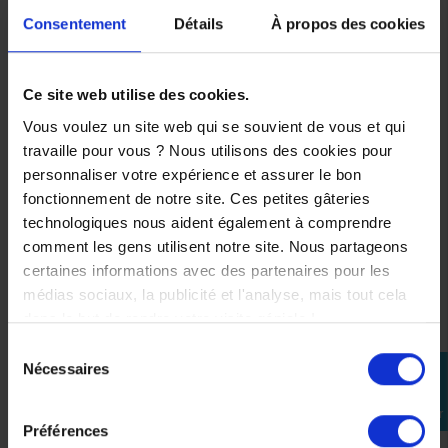
Bull
Racing
Consentement
Détails
À propos des cookies
Replica
team
team
29,94 €
34,98 €
Ce site web utilise des cookies.
12
Vous voulez un site web qui se souvient de vous et qui
mois
travaille pour vous ? Nous utilisons des cookies pour
24
personnaliser votre expérience et assurer le bon
mois
fonctionnement de notre site. Ces petites gâteries
technologiques nous aident également à comprendre
6
comment les gens utilisent notre site. Nous partageons
mois
certaines informations avec des partenaires pour les
3
médias sociaux, la publicité et l'analyse, mais tout cela
mois
dans le but de rendre votre visite géniale !
Sélection
18
Nécessaires
perm_identity
du
mois
consentement
Se
connecter
9
Préférences
mois