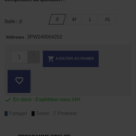
S
M
L
XL
Taille : S
3PW240004202
Référence

AJOUTER AU PANIER
favorite_border

En stock - Expédition sous 24H
Partager
Tweet
Pinterest