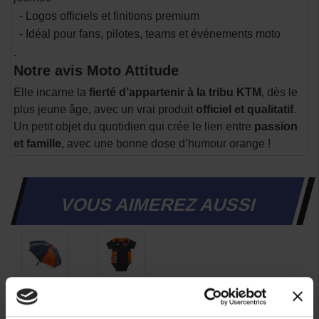
- Logos officiels et finitions premium
- Idéal pour fans, pilotes, teams et événements moto
.
Notre avis Moto Attitude
Elle incarne la
fierté d’appartenir à la tribu KTM
, dès le
plus jeune âge, avec un vrai produit
officiel et qualitatif
.
Un petit objet du quotidien qui crée le lien entre
passion
et famille
, avec une bonne dose d’humour orange !
VOUS AIMEREZ AUSSI
Parapluie
Body
KTM
bébé
Red
KTM