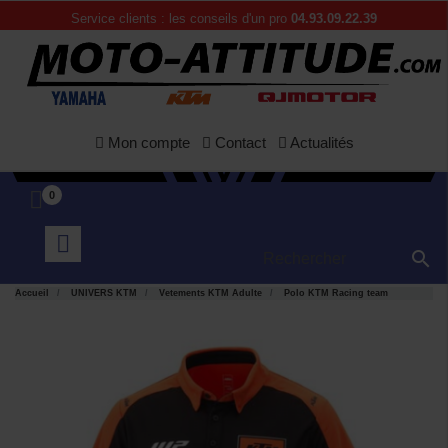
Service clients : les conseils d'un pro
04.93.09.22.39
Mon compte
Contact
Actualités
0

Accueil
UNIVERS KTM
Vetements KTM Adulte
Polo KTM Racing team