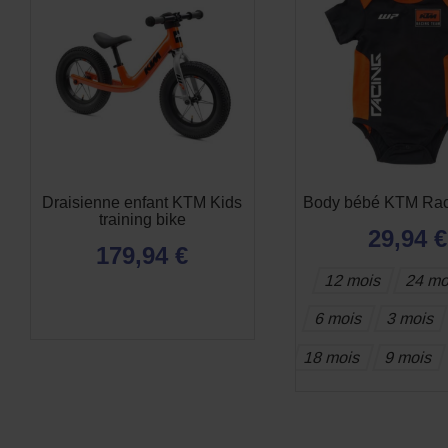
Draisienne enfant KTM Kids
Body bébé KTM Rac
training bike
29,94 €
179,94 €
12 mois
24 mo
6 mois
3 mois
18 mois
9 mois