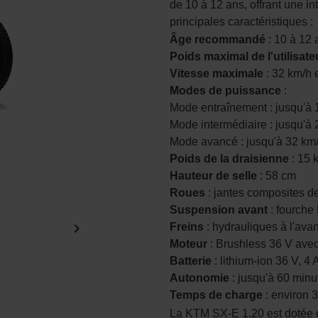
de 10 à 12 ans, offrant une i
principales caractéristiques :
Âge recommandé
: 10 à 12 
Poids maximal de l'utilisate
Vitesse maximale
: 32 km/h
Modes de puissance
:
Mode entraînement : jusqu'à 
Mode intermédiaire : jusqu'à
Mode avancé : jusqu'à 32 km
Poids de la draisienne
: 15 k
Hauteur de selle
: 58 cm
Roues
: jantes composites 
Suspension avant
: fourche

Freins
: hydrauliques à l'avant
Moteur
: Brushless 36 V ave
Batterie
: lithium-ion 36 V, 4
Autonomie
: jusqu'à 60 minu
Temps de charge
: environ 
La KTM SX-E 1.20 est dotée d'