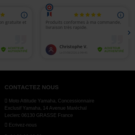
CONTACTEZ NOUS
Moto Attitude Yamaha,
Concessionnaire
Exclusif Yamaha, 14 Avenue Maréchal
Leclerc 06130 GRASSE France
Ecrivez-nous