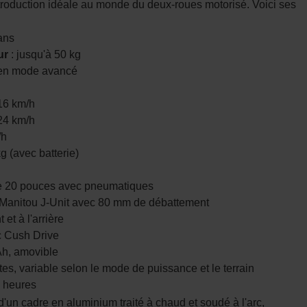
ntroduction idéale au monde du deux-roues motorisé. Voici ses
ans
ur
: jusqu'à 50 kg
 en mode avancé
16 km/h
 24 km/h
/h
g (avec batterie)
de 20 pouces avec pneumatiques
 Manitou J-Unit avec 80 mm de débattement
 et à l'arrière
c Cush Drive
 Ah, amovible
tes, variable selon le mode de puissance et le terrain
3 heures
un cadre en aluminium traité à chaud et soudé à l'arc,