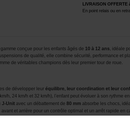
LIVRAISON OFFERTE à p
En point relais ou en ret
de gamme conçue pour les enfants âgés de
10 à 12 ans
, idéale p
uspensions de qualité, elle combine sécurité, performance et pl
omme de véritables champions dès leur premier tour de roue.
tes de développer leur
équilibre, leur coordination et leur con
km/h, 24 km/h et 32 km/h), l'enfant peut évoluer à son rythme en 
 J-Unit
avec un débattement de
80 mm
absorbe les chocs, idéal
s
avant et arrière pour un contrôle optimal et un arrêt rapide en 
iré des motos KTM professionnelles, l'enfant se sent comme un v