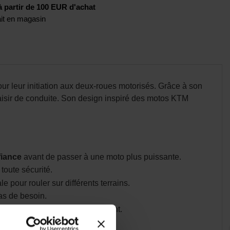
artir de 100 EUR d'achat
rait en magasin
our leur initiation aux deux-roues motorisés. Grâce à son
aisir de conduite. Son design inspiré des motos KTM
fiance
avant de passer à une moto plus puissante.
toute sécurité.
e pour rouler sur différents terrains.
cas de besoin.
éritable pilote tout en s'amusant.