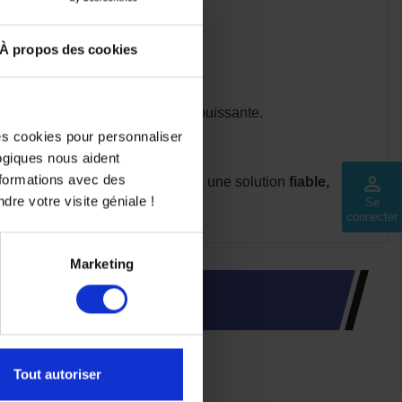
À propos des cookies
apide en environ
3 heures
.
es pour une meilleure stabilité.
o thermique ou électrique plus puissante.
e sérénité.
des cookies pour personnaliser
logiques nous aident
nformations avec des
perm_identity
et fun
, tout en offrant aux parents une solution
fiable,
dre votre visite géniale !
Se
connecter
Marketing
Tout autoriser