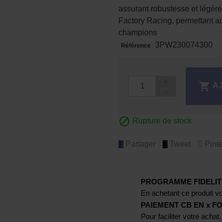
assurant robustesse et légèr
Factory Racing, permettant au
champions
3PW230074300
Référence

A

Rupture de stock
Partager
Tweet
Pinte
PROGRAMME FIDELIT
En achetant ce produit vo
PAIEMENT CB EN x FO
Pour faciliter votre achat,