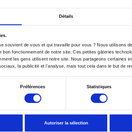
et sans émission, facile à entretenir et sans besoin d’essence.
Détails
offrant jusqu'à
1 heure de plaisir continu
, avec une recharge r
elon le niveau de l’enfant, avec un cadre solide et des pneus larg
ies.
pagner l'enfant dans sa progression avant de passer à une mot
 de moto de transmettre leur amour du sport mécanique en tout
e souvient de vous et qui travaille pour vous ? Nous utilisons 
e bon fonctionnement de notre site. Ces petites gâteries techno
nt les gens utilisent notre site. Nous partageons certaines i
 initier les enfants à la moto dans un cadre
sécurisé, évolutif 
ciaux, la publicité et l'analyse, mais tout cela dans le but de ren
Préférences
Statistiques
VOUS AIMEREZ AUSSI
Autoriser la sélection