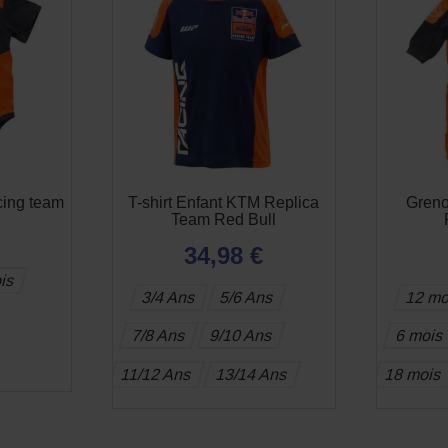
ing team
T-shirt Enfant KTM Replica
Greno
Team Red Bull
34,98 €
is
3/4 Ans
5/6 Ans
12 mo
7/8 Ans
9/10 Ans
6 mois
11/12 Ans
13/14 Ans
18 mois