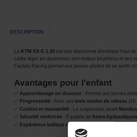
DESCRIPTION
La
KTM SX-E 1.20
est une draisienne électrique haut 
cadre léger en aluminium, son moteur brushless et ses s
Factory Racing permet aux jeunes pilotes de se sentir c
.
Avantages pour l'enfant
✅
Apprentissage en douceur
: Permet aux jeunes pilo
✅
Progressivité
: Avec ses
trois modes de vitesse
(16 
✅
Confort et maniabilité
: La suspension avant
Manitou
✅
Sécurité renforcée
: Équipée de
freins hydraulique
✅
Expérience ludique et immersive
: Avec un look insp
.