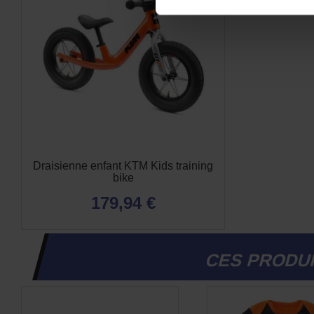
Draisienne enfant KTM Kids training
bike
179,94 €
CES PRODUI