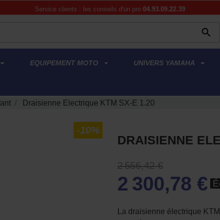
Service clients : les conseils d'un pro
04.93.09.22.39

EQUIPEMENT MOTO
UNIVERS YAMAHA
ant
Draisienne Electrique KTM SX-E 1.20
-10%
DRAISIENNE ELE
2 556,42 €
2 300,78 €
É
La draisienne électrique KTM