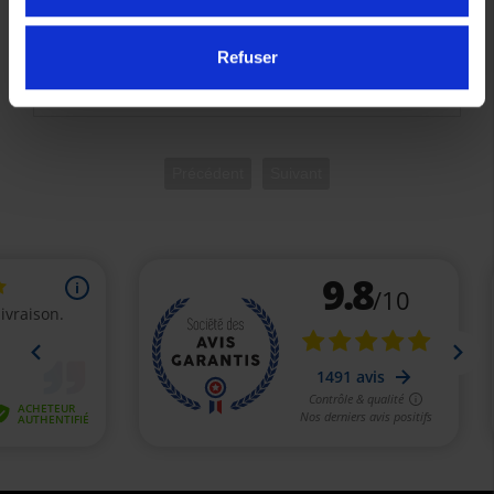
19,50 €
39,00 €
-50%
Refuser
2XL
Précédent
Suivant