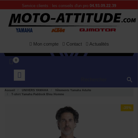
Service clients : les conseils d'un pro
04.93.09.22.39
Mon compte
Contact
Actualités
0

Accueil
UNIVERS YAMAHA
Vêtements Yamaha Adulte
T-shirt Yamaha Paddock Bleu Homme
-35%