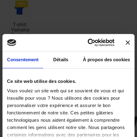
-50%
T-shirt
Yamaha
Paddock
Blue
Derby
Homme
Consentement
Détails
À propos des cookies
39,00 €
-50%
19,50 €
Ce site web utilise des cookies.
Vous voulez un site web qui se souvient de vous et qui
2XL
travaille pour vous ? Nous utilisons des cookies pour
personnaliser votre expérience et assurer le bon
fonctionnement de notre site. Ces petites gâteries
technologiques nous aident également à comprendre
CES PRODUITS SONT
comment les gens utilisent notre site. Nous partageons
SUSCEPTIBLES DE VOUS
certaines informations avec des partenaires pour les