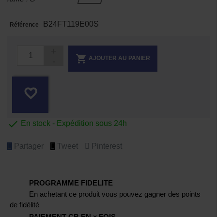
B24FT119E00S
Référence

AJOUTER AU PANIER
favorite_border

En stock - Expédition sous 24h
Partager
Tweet
Pinterest
PROGRAMME FIDELITE
En achetant ce produit vous pouvez gagner des points
de fidélité
PAIEMENT CB EN x FOIS