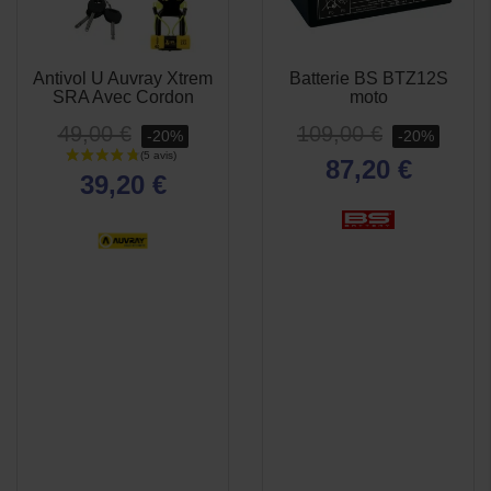
Antivol U Auvray Xtrem
Batterie BS BTZ12S
APERÇU
APERÇU


SRA Avec Cordon
moto
RAPIDE
RAPIDE
49,00 €
109,00 €
-20%
-20%
87,20 €
39,20 €