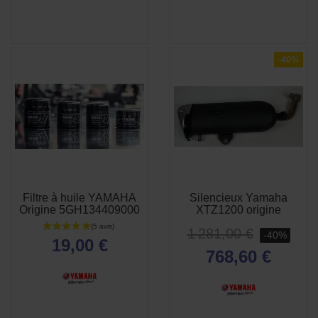
-40%
Filtre à huile YAMAHA
Silencieux Yamaha
APERÇU
APERÇU


Origine 5GH134409000
XTZ1200 origine
RAPIDE
RAPIDE
1 281,00 €
-40%
19,00 €
(5 avis)
768,60 €