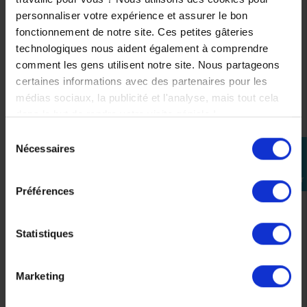
personnaliser votre expérience et assurer le bon
(5 avis)
fonctionnement de notre site. Ces petites gâteries
technologiques nous aident également à comprendre
comment les gens utilisent notre site. Nous partageons
certaines informations avec des partenaires pour les
médias sociaux, la publicité et l'analyse, mais tout cela
dans le but de rendre votre visite géniale !
Sélection
Nécessaires
perm_identity
du
Huile moteur
Huile Transmission
consentement
Se
YAMALUBE S4 10w40
YAMALUBE GL-5 80W-
connecter
Semi Synthese 4L
90 FJR 1300 500 ml
Préférences
65,90 €
33,00 €
Statistiques
Marketing