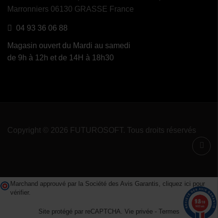
Marronniers 06130 GRASSE France
04 93 36 06 88
Magasin ouvert du Mardi au samedi
de 9h à 12h et de 14H à 18h30
Copyright © 2026 FUTUROSOFT. Tous droits réservés
Marchand approuvé par la Société des Avis Garantis,
cliquez ici pour
vérifier
.
9.8
/10
1489 avis
Site protégé par reCAPTCHA.
Vie privée
-
Termes