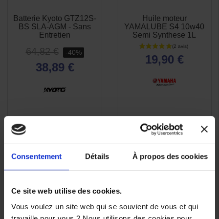
Batterie Kyoto GTZ12S-
Huile moteur
APERÇU
APERÇU


BS SLA-AGM - Sans
YAMALUBE S4 10w40
RAPIDE
RAPIDE
Entretien
Semi Synthese 1L
64,82 €
-40%
19,90 €
38,89 €
Consentement
Détails
À propos des cookies
Ce site web utilise des cookies.
Vous voulez un site web qui se souvient de vous et qui
travaille pour vous ? Nous utilisons des cookies pour