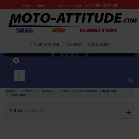
Service clients : les conseils d'un pro
04.93.09.22.39
Mon compte
Contact
Actualités
0

Accueil
YAMAHA
1200CC
YAMAHA XT 1200 Z SUPER TENERE ABS
2010-2019
APERÇU
APERÇU


RAPIDE
RAPIDE
Filtres
(8 produits)