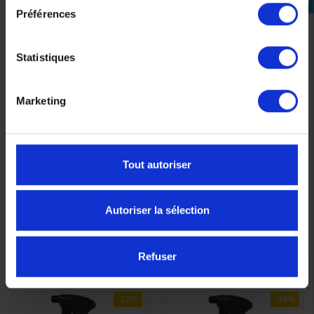
YAMALUBE Coolant 1L
connecter
Préférences
17,00 €
13,90 €
-5%
13,21 €
Statistiques
Marketing
(1 avis)
Tout autoriser
Autoriser la sélection
Refuser
-10%
-10%