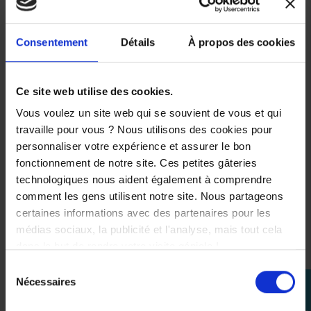
Consentement
Détails
À propos des cookies
Ce site web utilise des cookies.
Vous voulez un site web qui se souvient de vous et qui
travaille pour vous ? Nous utilisons des cookies pour
personnaliser votre expérience et assurer le bon
-5%
fonctionnement de notre site. Ces petites gâteries
technologiques nous aident également à comprendre
comment les gens utilisent notre site. Nous partageons
certaines informations avec des partenaires pour les
médias sociaux, la publicité et l'analyse, mais tout cela
dans le but de rendre votre visite géniale !
Sélection
Nécessaires
perm_identity
du
Liquide de frein
Liquide de
APERÇU
APERÇU


Yamalube DOT5.1 500ml
refroidissement
consentement
Se
RAPIDE
RAPIDE