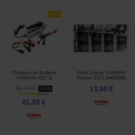
-6,9%
Chargeur de Batterie
Filtre à huile YAMAHA
APERÇU
APERÇU


YAMAHA YEC-9
Origine 5JX134400000
RAPIDE
RAPIDE
88,00 €
13,00 €
-6,9%
(1 avis)
81,93 €