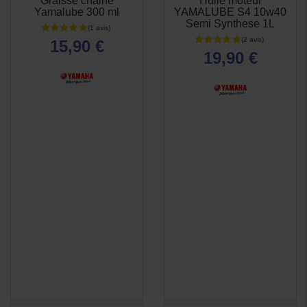
Graisse chaine
Huile moteur
APERÇU
APERÇU


Yamalube 300 ml
YAMALUBE S4 10w40
RAPIDE
RAPIDE
Semi Synthese 1L
15,90 €
19,90 €