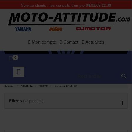
Service clients : les conseils d'un pro
04.93.09.22.39
Mon compte
Contact
Actualités
0

APERÇU
APERÇU


Accueil
YAMAHA
900CC
Yamaha TDM 900
RAPIDE
RAPIDE
Filtres
(12 produits)