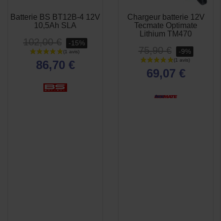
Batterie BS BT12B-4 12V
Chargeur batterie 12V
APERÇU
APERÇU


10,5Ah SLA
Tecmate Optimate
RAPIDE
RAPIDE
Lithium TM470
102,00 €
-15%
75,90 €
-9%
86,70 €
69,07 €