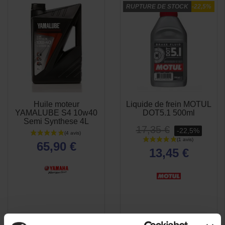
RUPTURE DE STOCK
-22,5%
(8 avis)
Huile moteur
Liquide de frein MOTUL
APERÇU
APERÇU


YAMALUBE S4 10w40
DOT5.1 500ml
RAPIDE
RAPIDE
Semi Synthese 4L
17,35 €
-22,5%
65,90 €
13,45 €