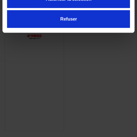
Cleaner 500ml
19,90 €
-10%
Refuser
17,91 €
(4 avis)