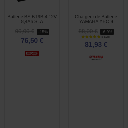
Batterie BS BT9B-4 12V
Chargeur de Batterie
APERÇU
APERÇU


8,4Ah SLA
YAMAHA YEC-9
RAPIDE
RAPIDE
90,00 €
88,00 €
-15%
-6,9%
76,50 €
81,93 €