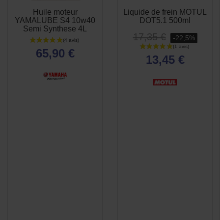
Huile moteur
Liquide de frein MOTUL
APERÇU
APERÇU


YAMALUBE S4 10w40
DOT5.1 500ml
RAPIDE
RAPIDE
Semi Synthese 4L
17,35 €
-22,5%
65,90 €
13,45 €