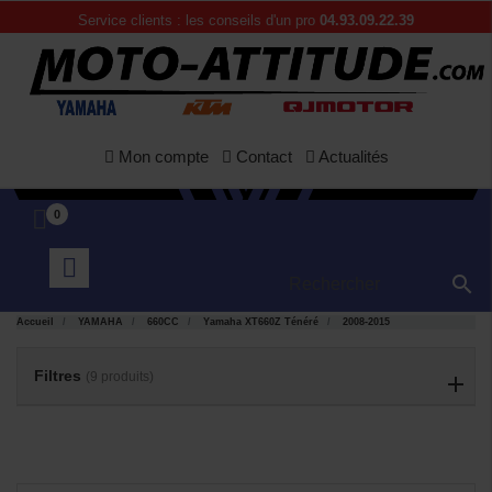
Service clients : les conseils d'un pro
04.93.09.22.39
Mon compte
Contact
Actualités
0

Accueil
YAMAHA
660CC
Yamaha XT660Z Ténéré
2008-2015
APERÇU
APERÇU


RAPIDE
RAPIDE
Filtres
(9 produits)