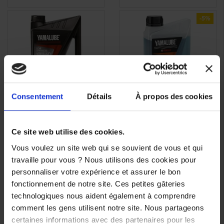
-5%
(3 avis)
Consentement
Détails
À propos des cookies
Huile moteur
Liquide de
APERÇU

YAMALUBE S4 10w40
refroidissement
RAPIDE
Ce site web utilise des cookies.
Semi Synthese 4L
YAMALUBE Coolant 1L
Vous voulez un site web qui se souvient de vous et qui
13,90 €
-5%
65,90 €
travaille pour vous ? Nous utilisons des cookies pour
13,21 €
personnaliser votre expérience et assurer le bon
fonctionnement de notre site. Ces petites gâteries
technologiques nous aident également à comprendre
comment les gens utilisent notre site. Nous partageons
certaines informations avec des partenaires pour les