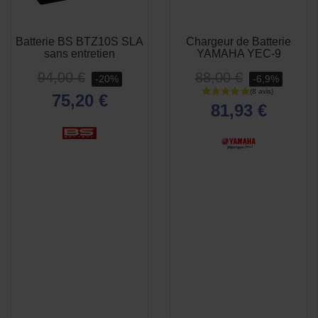
Batterie BS BTZ10S SLA
Chargeur de Batterie
APERÇU
APERÇU


sans entretien
YAMAHA YEC-9
RAPIDE
RAPIDE
94,00 €
88,00 €
-20%
-6,9%
75,20 €
81,93 €