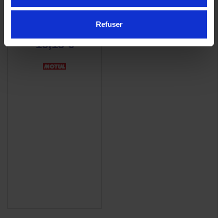
Shine and Go Spray MC
Care E10
Refuser
18,86 €
-14,5%
16,13 €
(1 avis)