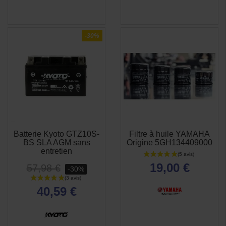
-30%
Batterie Kyoto GTZ10S-
Filtre à huile YAMAHA
APERÇU
APERÇU


BS SLA AGM sans
Origine 5GH134409000
RAPIDE
RAPIDE
entretien
19,00 €
57,98 €
-30%
40,59 €