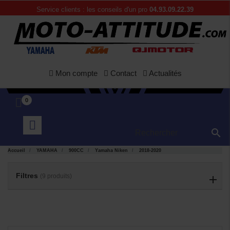
Service clients : les conseils d'un pro
04.93.09.22.39
Mon compte
Contact
Actualités
0

Accueil
YAMAHA
900CC
Yamaha Niken
2018-2020
APERÇU
APERÇU


RAPIDE
RAPIDE
Filtres
(9 produits)