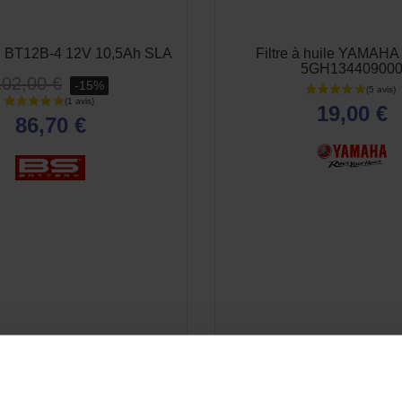
S BT12B-4 12V 10,5Ah SLA
Filtre à huile YAMAHA 
5GH13440900
102,00 €
-15%
19,00 €
86,70 €