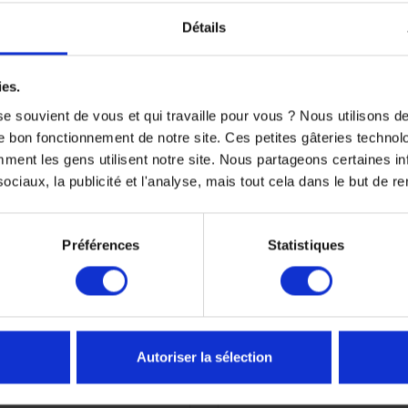
Détails
ies.
e souvient de vous et qui travaille pour vous ? Nous utilisons 
e bon fonctionnement de notre site. Ces petites gâteries techno
nt les gens utilisent notre site. Nous partageons certaines i
ciaux, la publicité et l'analyse, mais tout cela dans le but de ren
teur YAMALUBE S4 10w40
Liquide de refroidisseme
Préférences
Statistiques
emi Synthese 4L
Coolant 1L
(1 avi
13,90 €
-5%
65,90 €
13,21 €
Autoriser la sélection