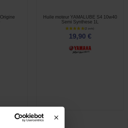
Origine
Huile moteur YAMALUBE S4 10w40
0
Semi Synthese 1L
19,90 €
-5%