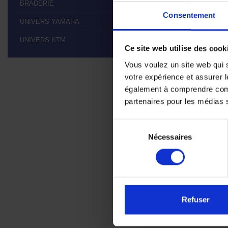
BRADERIE

Consentement
UNIVERS YAMAHA

UNIVERS KTM

Ce site web utilise des cook
Vous voulez un site web qui s
votre expérience et assurer l
également à comprendre comme
partenaires pour les médias so
Sélection
Huile mo
Nécessaires
du
S
consentement
Refuser