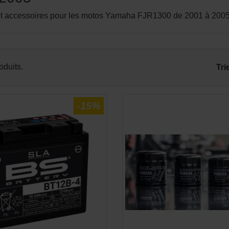
et accessoires pour les motos Yamaha FJR1300 de 2001 à 200
APERÇU RAPIDE
APERÇU RAPID


roduits.
Tri
-15%