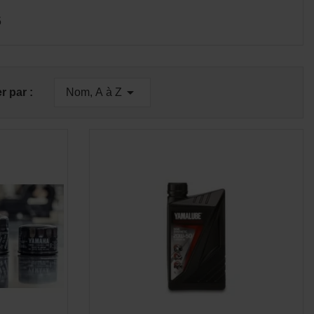
5
E

er par :
Nom, A à Z