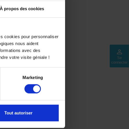
À propos des cookies
des cookies pour personnaliser
logiques nous aident
nformations avec des
perm_identity
dre votre visite géniale !
Se
connecter
nt YAMALUBE
Marketing
s)
Tout autoriser