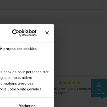
ls seront ajoutés.
À propos des cookies
des cookies pour personnaliser
logiques nous aident
nformations avec des
perm_identity
dre votre visite géniale !
Se
connecter
Marketing