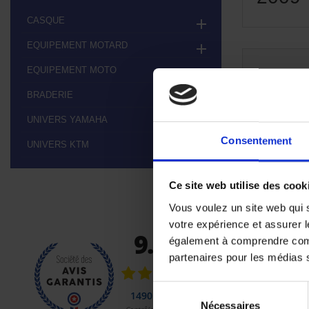
CASQUE

EQUIPEMENT MOTARD

EQUIPEMENT MOTO

Aucun pr
BRADERIE

Restez à l'éco
UNIVERS YAMAHA

Consentement
UNIVERS KTM

Ce site web utilise des cook
Vous voulez un site web qui s
votre expérience et assurer l
également à comprendre comme
partenaires pour les médias so
Sélection
Nécessaires
du