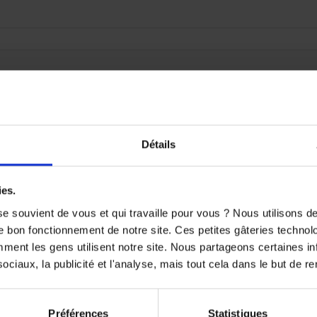
oduit disponible pour le moment
ute ! D'autres produits seront affichés ici au fur et à mesure qu'i

Détails
ies.
e souvient de vous et qui travaille pour vous ? Nous utilisons 
e bon fonctionnement de notre site. Ces petites gâteries techno
nt les gens utilisent notre site. Nous partageons certaines i
ciaux, la publicité et l'analyse, mais tout cela dans le but de ren
Préférences
Statistiques