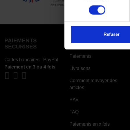
consentement
Refuser
PAIEMENTS
COMMANDES
SÉCURISÉS
Paiements
Cartes bancaires - PayPal
Paiement en 3 ou 4 fois
Livraisons
Comment renvoyer des
articles
SAV
FAQ
Paiements en x fois