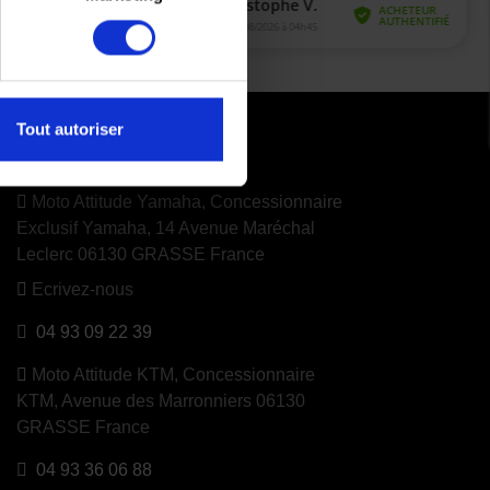
Tout autoriser
CONTACTEZ NOUS
Moto Attitude Yamaha,
Concessionnaire
Exclusif Yamaha, 14 Avenue Maréchal
Leclerc 06130 GRASSE France
Ecrivez-nous
04 93 09 22 39
Moto Attitude KTM,
Concessionnaire
KTM, Avenue des Marronniers 06130
GRASSE France
04 93 36 06 88