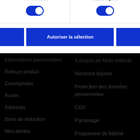
Autoriser la sélection
VOTRE COMPTE
INFORMATIONS
Informations personnelles
A propos de Moto-Attitude
Retours produit
Mentions légales
Commandes
Protection des données
personnelles
Avoirs
Adresses
CGV
Bons de réduction
Parrainage
Mes alertes
Programme de fidélité