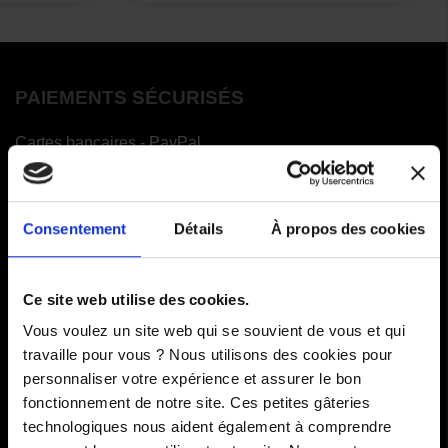
PAIEMENTS SÉCURISÉS
Cartes bancaires - PayPal
Paiement en 3 ou 4 fois
Consentement
Détails
À propos des cookies
COMMANDES
Ce site web utilise des cookies.
Paiements
Vous voulez un site web qui se souvient de vous et qui
Livraisons
travaille pour vous ? Nous utilisons des cookies pour
personnaliser votre expérience et assurer le bon
Comment renvoyer des articles
fonctionnement de notre site. Ces petites gâteries
technologiques nous aident également à comprendre
SAV