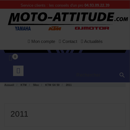
Service clients : les conseils d'un pro
04.93.09.22.39
Mon compte
Contact
Actualités
0

Accueil
KTM
50cc
KTM SX 50
2011
2011