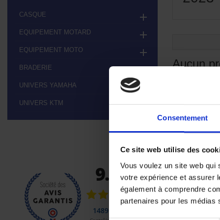
CASQUE

EQUIPEMENT MOTARD

EQUIPEMENT MOTO

Aucun pr
BRADERIE

Restez à l'éco
UNIVERS YAMAHA

UNIVERS KTM

Consentement
Ce site web utilise des cook
Vous voulez un site web qui s
votre expérience et assurer l
également à comprendre comme
partenaires pour les médias so