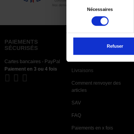
Sélection
Nécessaires
du
consentement
PAIEMENTS
COMMANDES
Refuser
SÉCURISÉS
Paiements
Cartes bancaires - PayPal
Paiement en 3 ou 4 fois
Livraisons
Comment renvoyer des
articles
SAV
FAQ
Paiements en x fois