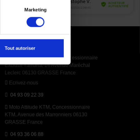
Marketing
CONTACTEZ NOUS
Tout autoriser
Moto Attitude Yamaha,
Concessionnaire
Exclusif Yamaha, 14 Avenue Maréchal
Leclerc 06130 GRASSE France
Ecrivez-nous
04 93 09 22 39
Moto Attitude KTM,
Concessionnaire
KTM, Avenue des Marronniers 06130
GRASSE France
04 93 36 06 88