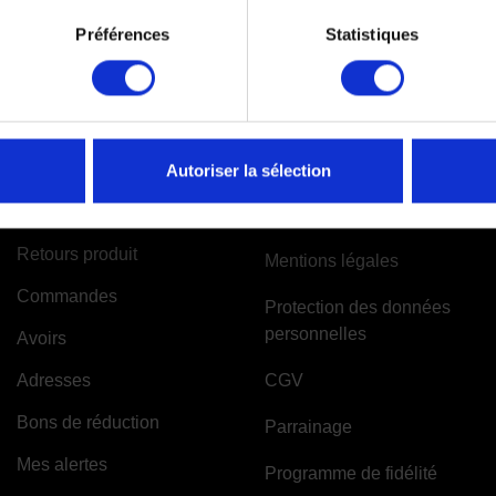
Préférences
Statistiques
VOTRE COMPTE
INFORMATIONS
Autoriser la sélection
Informations personnelles
A propos de Moto-Attitude
Retours produit
Mentions légales
Commandes
Protection des données
personnelles
Avoirs
Adresses
CGV
Bons de réduction
Parrainage
Mes alertes
Programme de fidélité