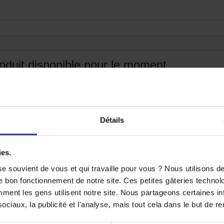
oduit disponible pour le moment
ute ! D'autres produits seront affichés ici au fur et à mesure qu'i

Détails
ies.
e souvient de vous et qui travaille pour vous ? Nous utilisons 
e bon fonctionnement de notre site. Ces petites gâteries techno
nt les gens utilisent notre site. Nous partageons certaines i
ciaux, la publicité et l'analyse, mais tout cela dans le but de ren