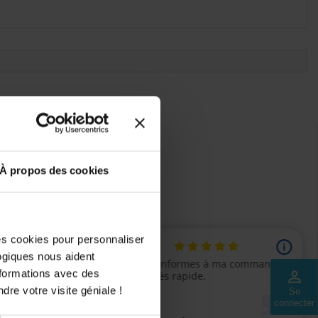
ls seront ajoutés.
À propos des cookies
des cookies pour personnaliser
logiques nous aident
nformations avec des
perm_identity
dre votre visite géniale !
Se
connecter