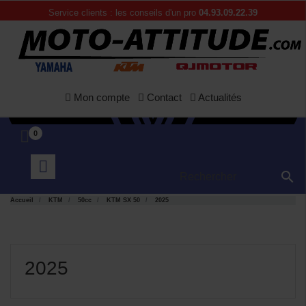
Service clients : les conseils d'un pro
04.93.09.22.39
Mon compte
Contact
Actualités
0

Accueil
KTM
50cc
KTM SX 50
2025
2025