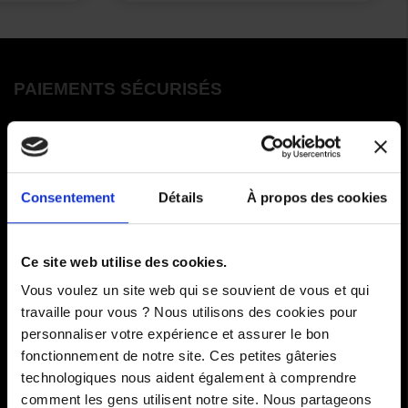
PAIEMENTS SÉCURISÉS
Cartes bancaires - PayPal
Paiement en 3 ou 4 fois
Consentement
Détails
À propos des cookies
COMMANDES
Ce site web utilise des cookies.
Paiements
Vous voulez un site web qui se souvient de vous et qui
travaille pour vous ? Nous utilisons des cookies pour
Livraisons
personnaliser votre expérience et assurer le bon
fonctionnement de notre site. Ces petites gâteries
Comment renvoyer des articles
technologiques nous aident également à comprendre
SAV
comment les gens utilisent notre site. Nous partageons