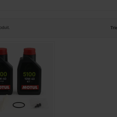
roduit.
Tri