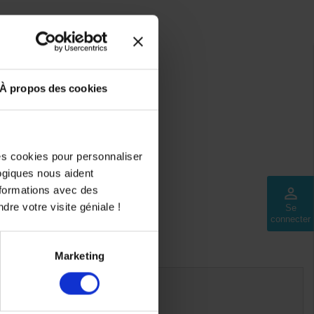
À propos des cookies
des cookies pour personnaliser
logiques nous aident
nformations avec des
perm_identity
dre votre visite géniale !
Se
connecter
Marketing