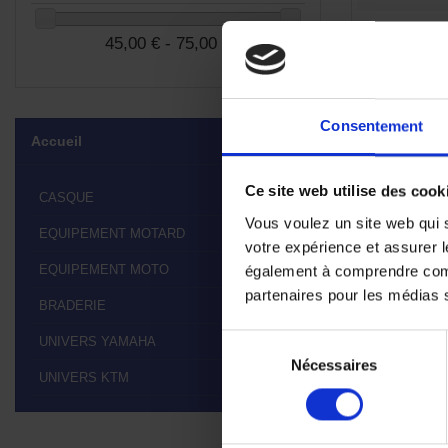
Kit Vida
45,00 € - 75,00 €
Consentement
Accueil
Ce site web utilise des cook
CASQUE

Vous voulez un site web qui s
EQUIPEMENT MOTARD

votre expérience et assurer l
EQUIPEMENT MOTO
également à comprendre comme

partenaires pour les médias so
BRADERIE

Sélection
UNIVERS YAMAHA

Nécessaires
du
UNIVERS KTM

consentement
Affichage 1-