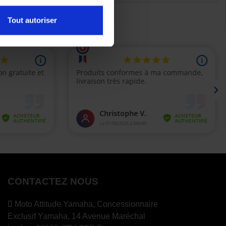
Tout autoriser
s)
CONTACTEZ NOUS
Moto Attitude Yamaha,
Concessionnaire
Exclusif Yamaha, 14 Avenue Maréchal