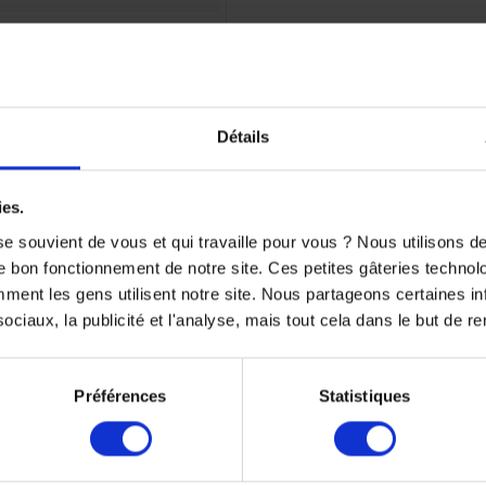
nge Moteur KTM Duke 125
59,90 €
Détails
ies.
e souvient de vous et qui travaille pour vous ? Nous utilisons 
e bon fonctionnement de notre site. Ces petites gâteries techno
nt les gens utilisent notre site. Nous partageons certaines i
ciaux, la publicité et l'analyse, mais tout cela dans le but de ren
Préférences
Statistiques
1 de 1 article(s)