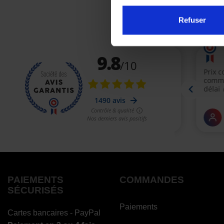
Refuser
PAIEMENTS
COMMANDES
SÉCURISÉS
Paiements
Cartes bancaires - PayPal