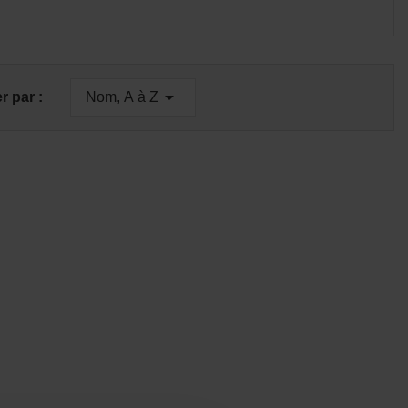

er par :
Nom, A à Z