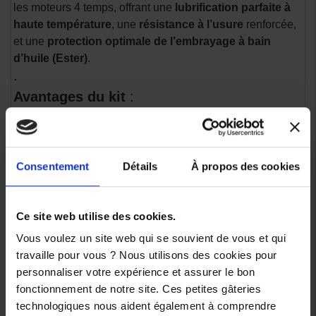
les moteurs 4 temps, offrant une
lubrification parfaite à
haute température
, une
résistance à l’usure
renforcée,
et une
protection optimale de l’embrayage à bain
d’huile (Ester)
.
.
Avantages du kit
:
* 100% compatible avec
KTM 125 DUKE tous
millésimes
* Produits de
qualité origine KTM
+
huile premium
Consentement
Détails
À propos des cookies
Motul
* Idéal pour un
entretien moto facile et sécurisé
* Évite les erreurs de référence ou de dosage
Ce site web utilise des cookies.
.
Vous voulez un site web qui se souvient de vous et qui
Que vous soyez passionné de mécanique ou motard du
travaille pour vous ? Nous utilisons des cookies pour
quotidien, ce kit vous garantit une
vidange propre,
personnaliser votre expérience et assurer le bon
rapide et efficace
.
fonctionnement de notre site. Ces petites gâteries
Livraison rapide
technologiques nous aident également à comprendre