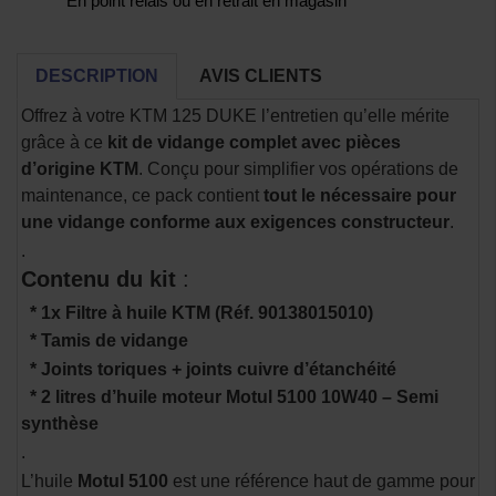
En point relais ou en retrait en magasin
DESCRIPTION
AVIS CLIENTS
Offrez à votre KTM 125 DUKE l’entretien qu’elle mérite
grâce à ce
kit de vidange complet avec pièces
d’origine KTM
. Conçu pour simplifier vos opérations de
maintenance, ce pack contient
tout le nécessaire pour
une vidange conforme aux exigences constructeur
.
.
Contenu du kit
:
* 1x Filtre à huile KTM (Réf. 90138015010)
* Tamis de vidange
* Joints toriques + joints cuivre d’étanchéité
* 2 litres d’huile moteur Motul 5100 10W40 – Semi
synthèse
.
L’huile
Motul 5100
est une référence haut de gamme pour