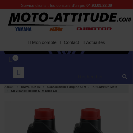
Service clients : les conseils d'un pro
04.93.09.22.39
Mon compte
Contact
Actualités
0

Accueil
UNIVERS KTM
Consommables Origine KTM
Kit Entretien Moto
Kit Vidange Moteur KTM Duke 125