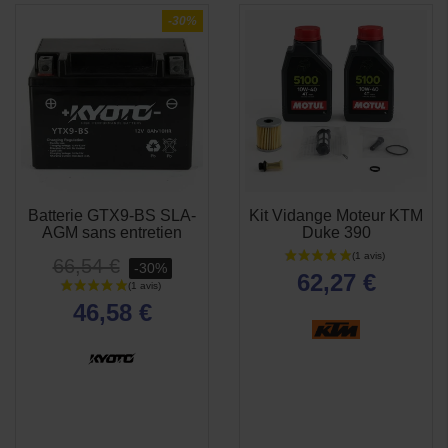
-30%
Batterie GTX9-BS SLA-
Kit Vidange Moteur KTM
APERÇU
APERÇU


AGM sans entretien
Duke 390
RAPIDE
RAPIDE
66,54 €
-30%
62,27 €
46,58 €