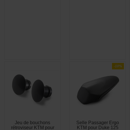
-10%
Jeu de bouchons
Selle Passager Ergo
APERÇU
APERÇU


rétroviseur KTM pour
KTM pour Duke 125