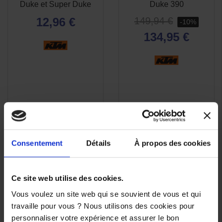
RAPIDE
RAPIDE
Duke et Super Duke
Duke 390
12,96 €
149,94 €
-10%
134,95 €
Consentement
Détails
À propos des cookies
Ce site web utilise des cookies.
Vous voulez un site web qui se souvient de vous et qui
travaille pour vous ? Nous utilisons des cookies pour
(1 avis)
-10%
personnaliser votre expérience et assurer le bon