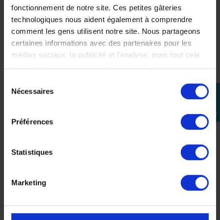
fonctionnement de notre site. Ces petites gâteries
technologiques nous aident également à comprendre
comment les gens utilisent notre site. Nous partageons
certaines informations avec des partenaires pour les
médias sociaux, la publicité et l'analyse, mais tout cela
dans le but de rendre votre visite géniale !
Sélection
Selle Passager Ergo
Support de plaque KTM
Nécessaires
perm_identity
du
KTM pour Duke 125
Duke 125 / 390
consentement
Se
Duke 390
99,00 €
connecter
129,06 €
Préférences
-10%
116,15 €
Statistiques
Marketing