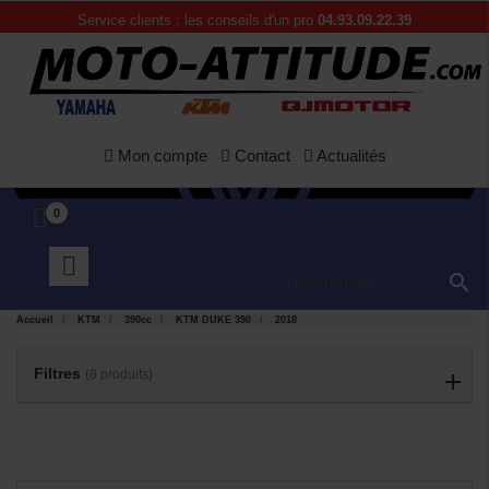
Service clients : les conseils d'un pro
04.93.09.22.39
Mon compte
Contact
Actualités
0

APERÇU
APERÇU


RAPIDE
RAPIDE
Accueil
KTM
390cc
KTM DUKE 390
2018
Filtres
(8 produits)